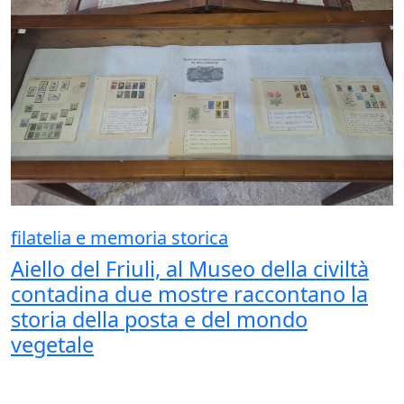
filatelia e memoria storica
Aiello del Friuli, al Museo della civiltà
contadina due mostre raccontano la
storia della posta e del mondo
vegetale