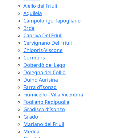
Aiello del Friuli
Aquileia
Campolongo Tapogliano
Brda
Capriva Del Friuli
Cervignano Del Friuli
Chiopris-Viscone
Cormons
Doberdò del Lago
Dolegna del Collio
Duino Aurisina
Farra d‘Isonzo
Fiumicello - Villa Vicentina
Fogliano Redipuglia
Gradisca d‘Isonzo
Grado
Mariano del Friuli
Medea