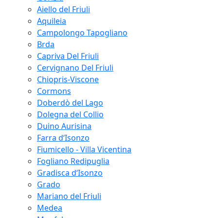
Aiello del Friuli
Aquileia
Campolongo Tapogliano
Brda
Capriva Del Friuli
Cervignano Del Friuli
Chiopris-Viscone
Cormons
Doberdò del Lago
Dolegna del Collio
Duino Aurisina
Farra d‘Isonzo
Fiumicello - Villa Vicentina
Fogliano Redipuglia
Gradisca d‘Isonzo
Grado
Mariano del Friuli
Medea