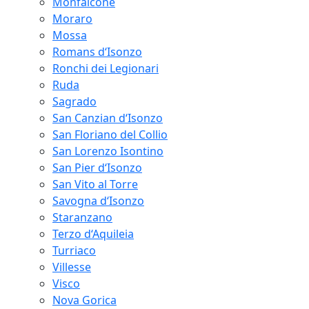
Monfalcone
Moraro
Mossa
Romans d‘Isonzo
Ronchi dei Legionari
Ruda
Sagrado
San Canzian d‘Isonzo
San Floriano del Collio
San Lorenzo Isontino
San Pier d‘Isonzo
San Vito al Torre
Savogna d‘Isonzo
Staranzano
Terzo d‘Aquileia
Turriaco
Villesse
Visco
Nova Gorica