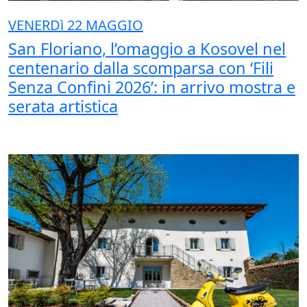
VENERDì 22 MAGGIO
San Floriano, l’omaggio a Kosovel nel
centenario dalla scomparsa con ‘Fili
Senza Confini 2026’: in arrivo mostra e
serata artistica