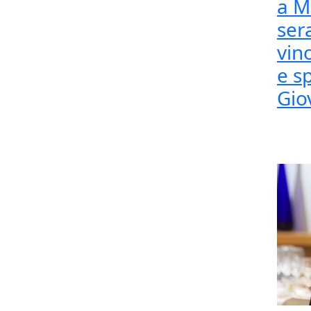
a M
ser
vino
e s
Gio