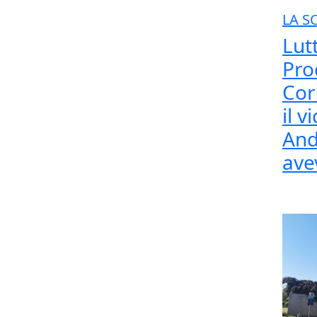
LA S
Lut
Pro
Cor
il 
And
ave