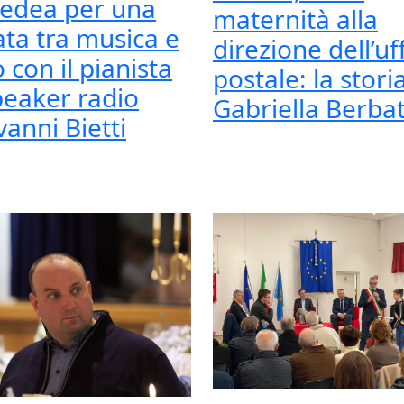
edea per una
maternità alla
ata tra musica e
direzione dell’uff
 con il pianista
postale: la storia
peaker radio
Gabriella Berbat
vanni Bietti