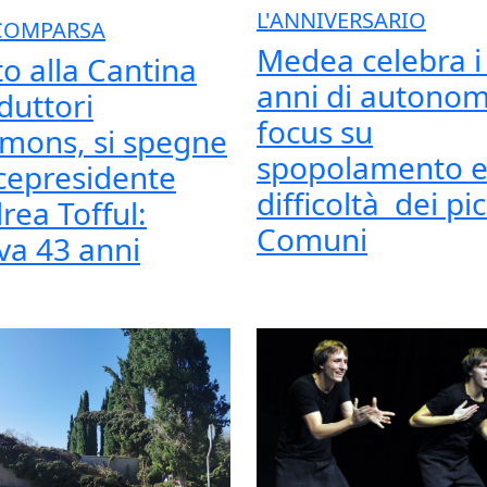
L'ANNIVERSARIO
COMPARSA
Medea celebra i
to alla Cantina
anni di autonom
duttori
focus su
mons, si spegne
spopolamento 
vicepresidente
difficoltà dei pic
rea Tofful:
Comuni
va 43 anni