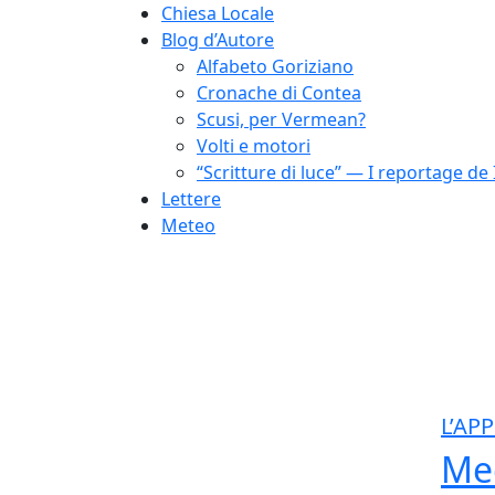
Chiesa Locale
Blog d’Autore
Alfabeto Goriziano
Cronache di Contea
Scusi, per Vermean?
Volti e motori
“Scritture di luce” — I reportage de 
Lettere
Meteo
L’A
Med