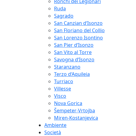
Ronchi dei Legionari
Ruda
Sagrado
San Canzian d‘Isonzo
San Floriano del Collio
San Lorenzo Isontino
San Pier d‘Isonzo
San Vito al Torre
Savogna d‘Isonzo
Staranzano
Terzo d‘Aquileia
Turriaco
Villesse
Visco
Nova Gorica
Šempeter-Vrtojba
Miren-Kostanjevica
Ambiente
Società