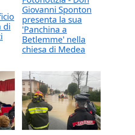
Giovanni Sponton
icio
presenta la sua
 di
'Panchina a
i
Betlemme' nella
chiesa di Medea