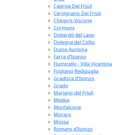
Capriva Del Friuli
Cervignano Del Friuli
Chiopris-Viscone
Cormons
Doberdò del Lago
Dolegna del Collio
Duino Aurisina
Farra d‘Isonzo
Fiumicello - Villa Vicentina
Fogliano Redipuglia
Gradisca d‘Isonzo
Grado
Mariano del Friuli
Medea
Monfalcone
Moraro
Mossa
Romans d‘Isonzo