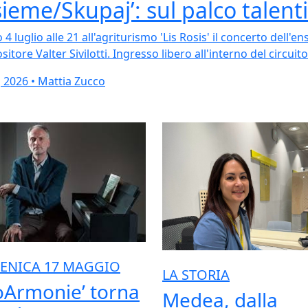
sieme/Skupaj’: sul palco talenti 
 4 luglio alle 21 all'agriturismo 'Lis Rosis' il concerto dell'
itore Valter Sivilotti. Ingresso libero all'interno del circuit
 2026 • Mattia Zucco
ENICA 17 MAGGIO
LA STORIA
oArmonie’ torna
Medea, dalla