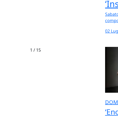
‘In
Sabato
compos
02 Lug
1
/ 15
DOM
‘En