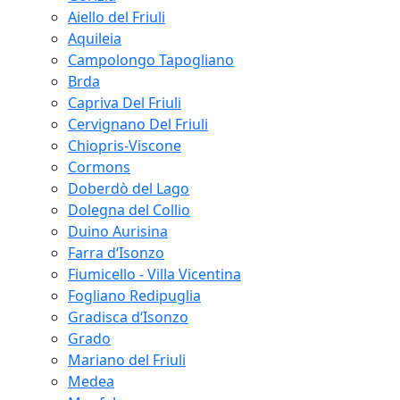
Aiello del Friuli
Aquileia
Campolongo Tapogliano
Brda
Capriva Del Friuli
Cervignano Del Friuli
Chiopris-Viscone
Cormons
Doberdò del Lago
Dolegna del Collio
Duino Aurisina
Farra d‘Isonzo
Fiumicello - Villa Vicentina
Fogliano Redipuglia
Gradisca d‘Isonzo
Grado
Mariano del Friuli
Medea