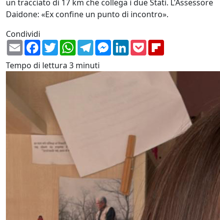
un tracciato di 17 km che collega i due Stati. L'Assessore
Daidone: «Ex confine un punto di incontro».
Condividi
Email
Facebook
Twitter
WhatsApp
Telegram
Messenger
LinkedIn
Pocket
Flipboard
Tempo di lettura
3 minuti