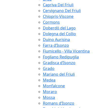
Capriva Del Friuli
Cervignano Del Friuli
Chiopris-Viscone
Cormons
Doberdò del Lago
Dolegna del Collio
Duino Aurisina
Farra d‘Isonzo
Fiumicello - Villa Vicentina
Fogliano Redipuglia
Gradisca d‘Isonzo
Grado
Mariano del Friuli
Medea
Monfalcone
Moraro
Mossa
Romans d‘Isonzo