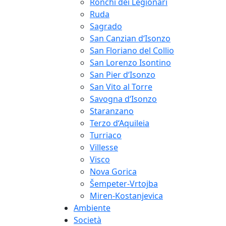
Ronchi dei Legionari
Ruda
Sagrado
San Canzian d‘Isonzo
San Floriano del Collio
San Lorenzo Isontino
San Pier d‘Isonzo
San Vito al Torre
Savogna d‘Isonzo
Staranzano
Terzo d‘Aquileia
Turriaco
Villesse
Visco
Nova Gorica
Šempeter-Vrtojba
Miren-Kostanjevica
Ambiente
Società