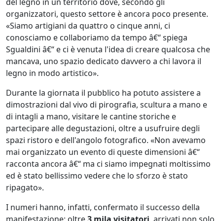
del legno in un territorio dove, secondo gli
organizzatori, questo settore è ancora poco presente.
«Siamo artigiani da quattro o cinque anni, ci
conosciamo e collaboriamo da tempo â€“ spiega
Sgualdini â€“ e ci è venuta l'idea di creare qualcosa che
mancava, uno spazio dedicato davvero a chi lavora il
legno in modo artistico».
Durante la giornata il pubblico ha potuto assistere a
dimostrazioni dal vivo di pirografia, scultura a mano e
di intagli a mano, visitare le cantine storiche e
partecipare alle degustazioni, oltre a usufruire degli
spazi ristoro e dell'angolo fotografico. «Non avevamo
mai organizzato un evento di queste dimensioni â€“
racconta ancora â€“ ma ci siamo impegnati moltissimo
ed è stato bellissimo vedere che lo sforzo è stato
ripagato».
I numeri hanno, infatti, confermato il successo della
manifestazione: oltre
3 mila visitatori
, arrivati non solo