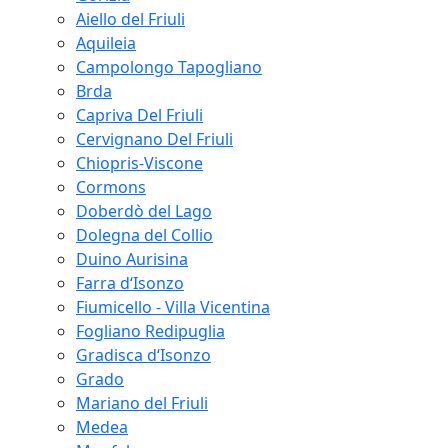
Aiello del Friuli
Aquileia
Campolongo Tapogliano
Brda
Capriva Del Friuli
Cervignano Del Friuli
Chiopris-Viscone
Cormons
Doberdò del Lago
Dolegna del Collio
Duino Aurisina
Farra d‘Isonzo
Fiumicello - Villa Vicentina
Fogliano Redipuglia
Gradisca d‘Isonzo
Grado
Mariano del Friuli
Medea