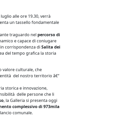
uglio alle ore 19.30, verrà
senta un tassello fondamentale
tante traguardo nel
percorso di
inamico e capace di coniugare
, in corrispondenza di
Salita dei
ea del tempo grafica la storia
o valore culturale, che
entità del nostro territorio â€“
ria storica e innovazione,
sibilità delle persone che li
so
, la Galleria si presenta oggi
mento complessivo di 973mila
bilancio comunale.