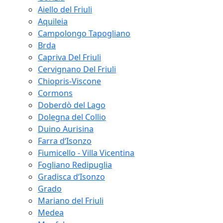
Aiello del Friuli
Aquileia
Campolongo Tapogliano
Brda
Capriva Del Friuli
Cervignano Del Friuli
Chiopris-Viscone
Cormons
Doberdò del Lago
Dolegna del Collio
Duino Aurisina
Farra d‘Isonzo
Fiumicello - Villa Vicentina
Fogliano Redipuglia
Gradisca d‘Isonzo
Grado
Mariano del Friuli
Medea