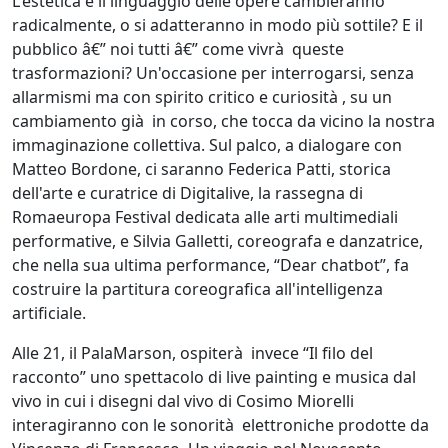
L'estetica e il linguaggio delle opere cambieranno
radicalmente, o si adatteranno in modo più sottile? E il
pubblico â€” noi tutti â€” come vivrà queste
trasformazioni? Un'occasione per interrogarsi, senza
allarmismi ma con spirito critico e curiosità , su un
cambiamento già in corso, che tocca da vicino la nostra
immaginazione collettiva. Sul palco, a dialogare con
Matteo Bordone, ci saranno Federica Patti, storica
dell'arte e curatrice di Digitalive, la rassegna di
Romaeuropa Festival dedicata alle arti multimediali
performative, e Silvia Galletti, coreografa e danzatrice,
che nella sua ultima performance, “Dear chatbot”, fa
costruire la partitura coreografica all'intelligenza
artificiale.
Alle 21, il PalaMarson, ospiterà invece “Il filo del
racconto” uno spettacolo di live painting e musica dal
vivo in cui i disegni dal vivo di Cosimo Miorelli
interagiranno con le sonorità elettroniche prodotte da