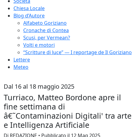
Società
Chiesa Locale
Blog d’Autore
Alfabeto Goriziano
Cronache di Contea
Scusi, per Vermean?
Volti e motori
“Scritture di luce” — I reportage de Il Goriziano
Lettere
Meteo
Dal 16 al 18 maggio 2025
Turriaco, Matteo Bordone apre il
fine settimana di
â€˜Contaminazioni Digitali' tra arte
e Intelligenza Artificiale
Di REDAZIONE • Pubblicato il 12 Mag 2025