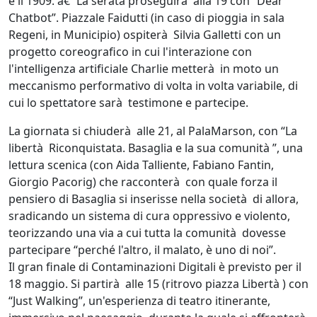
e il 1909. â€¨La serata proseguirà alla 19 con “Dear
Chatbot”. Piazzale Faidutti (in caso di pioggia in sala
Regeni, in Municipio) ospiterà Silvia Galletti con un
progetto coreografico in cui l'interazione con
l'intelligenza artificiale Charlie metterà in moto un
meccanismo performativo di volta in volta variabile, di
cui lo spettatore sarà testimone e partecipe.
La giornata si chiuderà alle 21, al PalaMarson, con “La
libertà Riconquistata. Basaglia e la sua comunità ”, una
lettura scenica (con Aida Talliente, Fabiano Fantin,
Giorgio Pacorig) che racconterà con quale forza il
pensiero di Basaglia si inserisse nella società di allora,
sradicando un sistema di cura oppressivo e violento,
teorizzando una via a cui tutta la comunità dovesse
partecipare “perché l'altro, il malato, è uno di noi”.
Il gran finale di Contaminazioni Digitali è previsto per il
18 maggio. Si partirà alle 15 (ritrovo piazza Libertà ) con
“Just Walking”, un'esperienza di teatro itinerante,