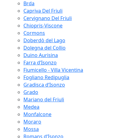
Brda
Capriva Del Friuli
Cervignano Del Friuli
Chiopris-Viscone
Cormons
Doberdò del Lago
Dolegna del Collio
Duino Aurisina
Farra d‘Isonzo
Fiumicello - Villa Vicentina
Fogliano Redipuglia
Gradisca d‘Isonzo
Grado
Mariano del Friuli
Medea
Monfalcone
Moraro
Mossa
Romans d‘Isonzo