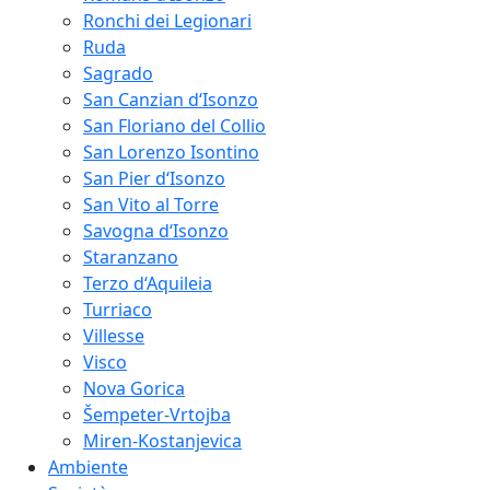
Ronchi dei Legionari
Ruda
Sagrado
San Canzian d‘Isonzo
San Floriano del Collio
San Lorenzo Isontino
San Pier d‘Isonzo
San Vito al Torre
Savogna d‘Isonzo
Staranzano
Terzo d‘Aquileia
Turriaco
Villesse
Visco
Nova Gorica
Šempeter-Vrtojba
Miren-Kostanjevica
Ambiente