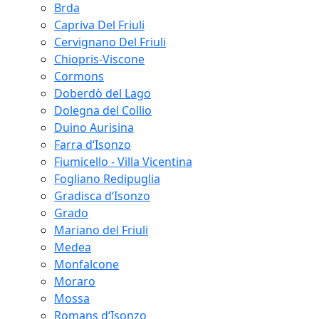
Brda
Capriva Del Friuli
Cervignano Del Friuli
Chiopris-Viscone
Cormons
Doberdò del Lago
Dolegna del Collio
Duino Aurisina
Farra d‘Isonzo
Fiumicello - Villa Vicentina
Fogliano Redipuglia
Gradisca d‘Isonzo
Grado
Mariano del Friuli
Medea
Monfalcone
Moraro
Mossa
Romans d‘Isonzo