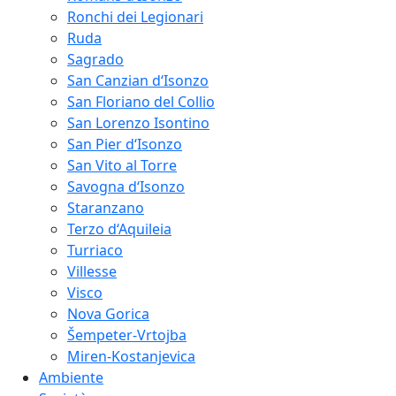
Ronchi dei Legionari
Ruda
Sagrado
San Canzian d‘Isonzo
San Floriano del Collio
San Lorenzo Isontino
San Pier d‘Isonzo
San Vito al Torre
Savogna d‘Isonzo
Staranzano
Terzo d‘Aquileia
Turriaco
Villesse
Visco
Nova Gorica
Šempeter-Vrtojba
Miren-Kostanjevica
Ambiente