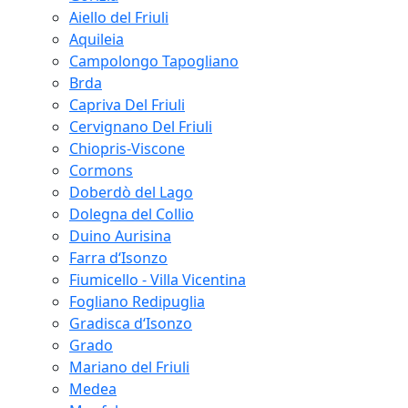
Aiello del Friuli
Aquileia
Campolongo Tapogliano
Brda
Capriva Del Friuli
Cervignano Del Friuli
Chiopris-Viscone
Cormons
Doberdò del Lago
Dolegna del Collio
Duino Aurisina
Farra d‘Isonzo
Fiumicello - Villa Vicentina
Fogliano Redipuglia
Gradisca d‘Isonzo
Grado
Mariano del Friuli
Medea