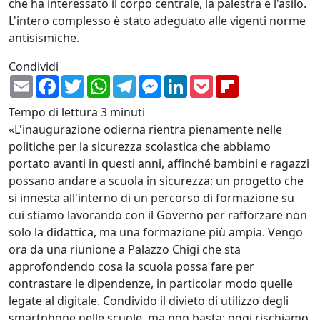
che ha interessato il corpo centrale, la palestra e l'asilo.
L'intero complesso è stato adeguato alle vigenti norme
antisismiche.
Condividi
Email
Facebook
Twitter
WhatsApp
Telegram
Messenger
LinkedIn
Pocket
Flipboard
Tempo di lettura
3 minuti
«L'inaugurazione odierna rientra pienamente nelle
politiche per la sicurezza scolastica che abbiamo
portato avanti in questi anni, affinché bambini e ragazzi
possano andare a scuola in sicurezza: un progetto che
si innesta all'interno di un percorso di formazione su
cui stiamo lavorando con il Governo per rafforzare non
solo la didattica, ma una formazione più ampia. Vengo
ora da una riunione a Palazzo Chigi che sta
approfondendo cosa la scuola possa fare per
contrastare le dipendenze, in particolar modo quelle
legate al digitale. Condivido il divieto di utilizzo degli
smartphone nelle scuole, ma non basta: oggi rischiamo