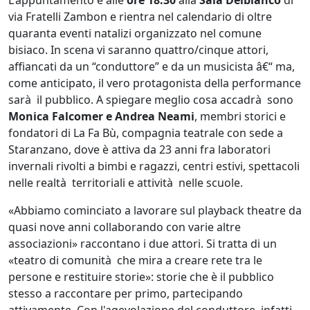
via Fratelli Zambon e rientra nel calendario di oltre
quaranta eventi natalizi organizzato nel comune
bisiaco. In scena vi saranno quattro/cinque attori,
affiancati da un “conduttore” e da un musicista â€“ ma,
come anticipato, il vero protagonista della performance
sarà il pubblico. A spiegare meglio cosa accadrà sono
Monica Falcomer e Andrea Neami
, membri storici e
fondatori di La Fa Bù, compagnia teatrale con sede a
Staranzano, dove è attiva da 23 anni fra laboratori
invernali rivolti a bimbi e ragazzi, centri estivi, spettacoli
nelle realtà territoriali e attività nelle scuole.
«Abbiamo cominciato a lavorare sul playback theatre da
quasi nove anni collaborando con varie altre
associazioni» raccontano i due attori. Si tratta di un
«teatro di comunità che mira a creare rete tra le
persone e restituire storie»: storie che è il pubblico
stesso a raccontare per primo, partecipando
attivamente. Con l'agevolazione del conduttore, infatti,