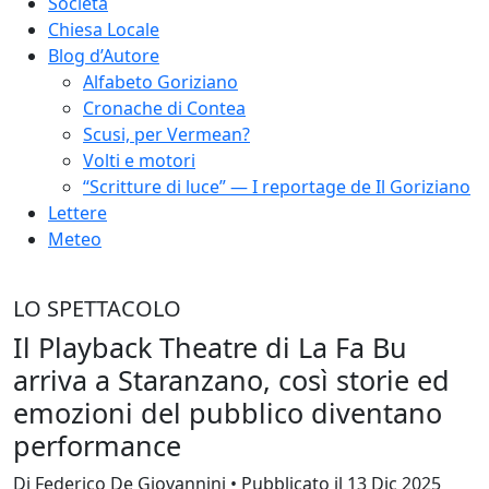
Società
Chiesa Locale
Blog d’Autore
Alfabeto Goriziano
Cronache di Contea
Scusi, per Vermean?
Volti e motori
“Scritture di luce” — I reportage de Il Goriziano
Lettere
Meteo
LO SPETTACOLO
Il Playback Theatre di La Fa Bu
arriva a Staranzano, così storie ed
emozioni del pubblico diventano
performance
Di Federico De Giovannini • Pubblicato il 13 Dic 2025