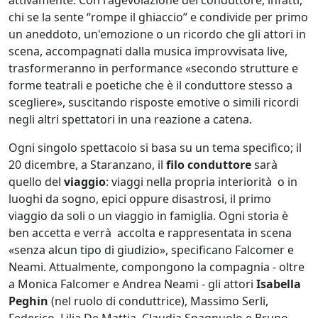
chi se la sente “rompe il ghiaccio” e condivide per primo
un aneddoto, un'emozione o un ricordo che gli attori in
scena, accompagnati dalla musica improvvisata live,
trasformeranno in performance «secondo strutture e
forme teatrali e poetiche che è il conduttore stesso a
scegliere», suscitando risposte emotive o simili ricordi
negli altri spettatori in una reazione a catena.
Ogni singolo spettacolo si basa su un tema specifico; il
20 dicembre, a Staranzano, il
filo conduttore
sarà
quello del
viaggio
: viaggi nella propria interiorità o in
luoghi da sogno, epici oppure disastrosi, il primo
viaggio da soli o un viaggio in famiglia. Ogni storia è
ben accetta e verrà accolta e rappresentata in scena
«senza alcun tipo di giudizio», specificano Falcomer e
Neami. Attualmente, compongono la compagnia - oltre
a Monica Falcomer e Andrea Neami - gli attori
Isabella
Peghin
(nel ruolo di conduttrice), Massimo Serli,
Federico, Lilia De Mattia, Claudia Spagnuolo e Bruno