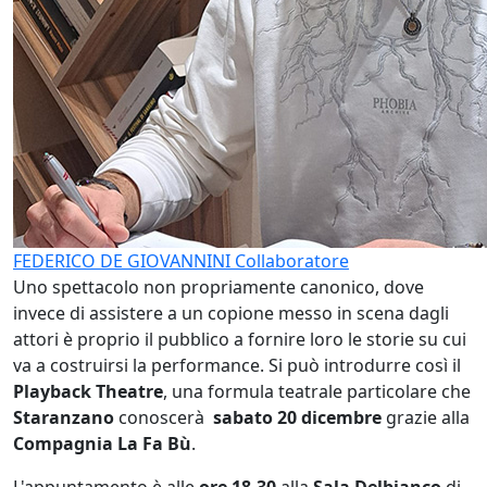
FEDERICO DE GIOVANNINI
Collaboratore
Uno spettacolo non propriamente canonico, dove
invece di assistere a un copione messo in scena dagli
attori è proprio il pubblico a fornire loro le storie su cui
va a costruirsi la performance. Si può introdurre così il
Playback Theatre
, una formula teatrale particolare che
Staranzano
conoscerà
sabato 20 dicembre
grazie alla
Compagnia La Fa Bù
.
L'appuntamento è alle
ore 18.30
alla
Sala Delbianco
di