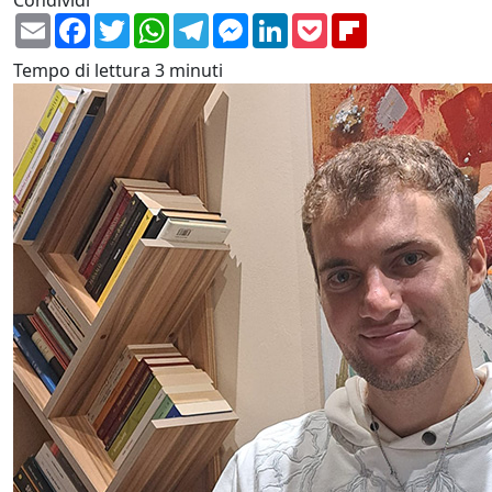
Email
Facebook
Twitter
WhatsApp
Telegram
Messenger
LinkedIn
Pocket
Flipboard
Tempo di lettura
3 minuti