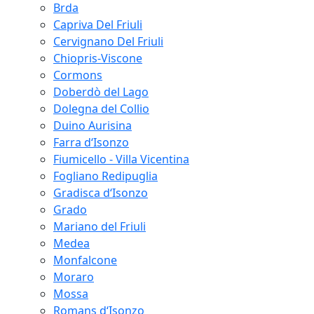
Brda
Capriva Del Friuli
Cervignano Del Friuli
Chiopris-Viscone
Cormons
Doberdò del Lago
Dolegna del Collio
Duino Aurisina
Farra d‘Isonzo
Fiumicello - Villa Vicentina
Fogliano Redipuglia
Gradisca d‘Isonzo
Grado
Mariano del Friuli
Medea
Monfalcone
Moraro
Mossa
Romans d‘Isonzo