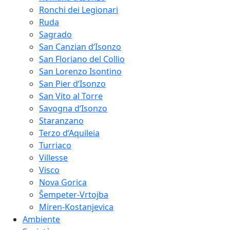
Ronchi dei Legionari
Ruda
Sagrado
San Canzian d‘Isonzo
San Floriano del Collio
San Lorenzo Isontino
San Pier d‘Isonzo
San Vito al Torre
Savogna d‘Isonzo
Staranzano
Terzo d‘Aquileia
Turriaco
Villesse
Visco
Nova Gorica
Šempeter-Vrtojba
Miren-Kostanjevica
Ambiente