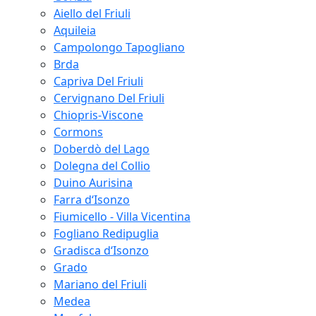
Aiello del Friuli
Aquileia
Campolongo Tapogliano
Brda
Capriva Del Friuli
Cervignano Del Friuli
Chiopris-Viscone
Cormons
Doberdò del Lago
Dolegna del Collio
Duino Aurisina
Farra d‘Isonzo
Fiumicello - Villa Vicentina
Fogliano Redipuglia
Gradisca d‘Isonzo
Grado
Mariano del Friuli
Medea