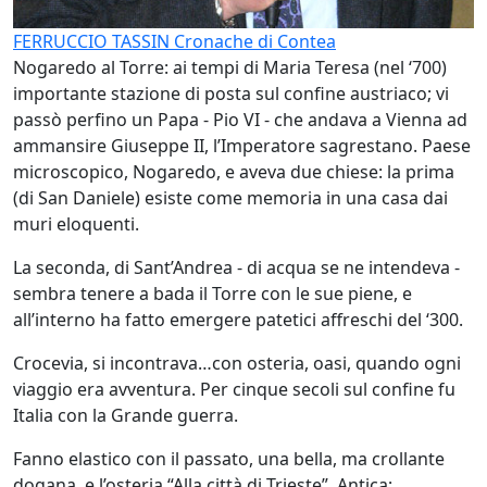
FERRUCCIO TASSIN
Cronache di Contea
Nogaredo al Torre: ai tempi di Maria Teresa (nel ‘700)
importante stazione di posta sul confine austriaco; vi
passò perfino un Papa - Pio VI - che andava a Vienna ad
ammansire Giuseppe II, l’Imperatore sagrestano. Paese
microscopico, Nogaredo, e aveva due chiese: la prima
(di San Daniele) esiste come memoria in una casa dai
muri eloquenti.
La seconda, di Sant’Andrea - di acqua se ne intendeva -
sembra tenere a bada il Torre con le sue piene, e
all’interno ha fatto emergere patetici affreschi del ‘300.
Crocevia, si incontrava…con osteria, oasi, quando ogni
viaggio era avventura. Per cinque secoli sul confine fu
Italia con la Grande guerra.
Fanno elastico con il passato, una bella, ma crollante
dogana, e l’osteria “Alla città di Trieste”. Antica;