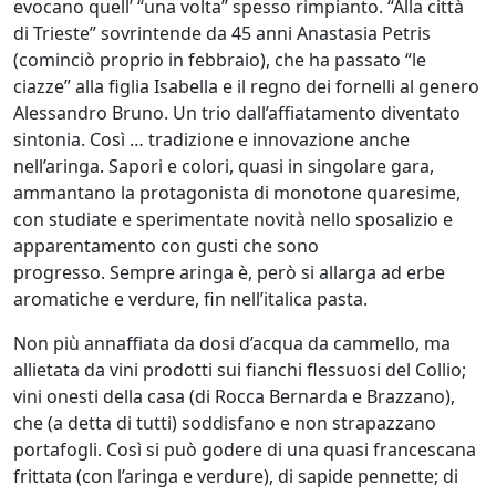
evocano quell’ “una volta” spesso rimpianto. “Alla città
di Trieste” sovrintende da 45 anni Anastasia Petris
(cominciò proprio in febbraio), che ha passato “le
ciazze” alla figlia Isabella e il regno dei fornelli al genero
Alessandro Bruno. Un trio dall’affiatamento diventato
sintonia. Così … tradizione e innovazione anche
nell’aringa. Sapori e colori, quasi in singolare gara,
ammantano la protagonista di monotone quaresime,
con studiate e sperimentate novità nello sposalizio e
apparentamento con gusti che sono
progresso. Sempre aringa è, però si allarga ad erbe
aromatiche e verdure, fin nell’italica pasta.
Non più annaffiata da dosi d’acqua da cammello, ma
allietata da vini prodotti sui fianchi flessuosi del Collio;
vini onesti della casa (di Rocca Bernarda e Brazzano),
che (a detta di tutti) soddisfano e non strapazzano
portafogli. Così si può godere di una quasi francescana
frittata (con l’aringa e verdure), di sapide pennette; di