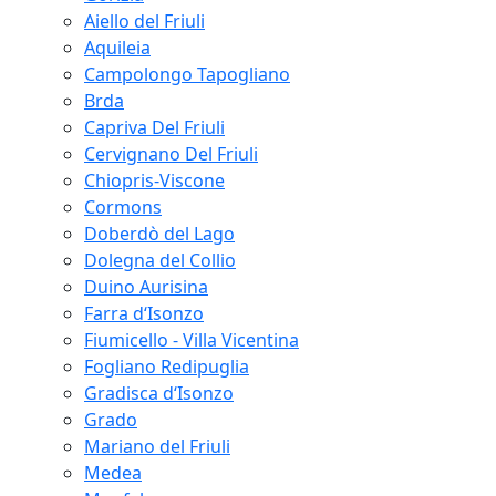
Aiello del Friuli
Aquileia
Campolongo Tapogliano
Brda
Capriva Del Friuli
Cervignano Del Friuli
Chiopris-Viscone
Cormons
Doberdò del Lago
Dolegna del Collio
Duino Aurisina
Farra d‘Isonzo
Fiumicello - Villa Vicentina
Fogliano Redipuglia
Gradisca d‘Isonzo
Grado
Mariano del Friuli
Medea