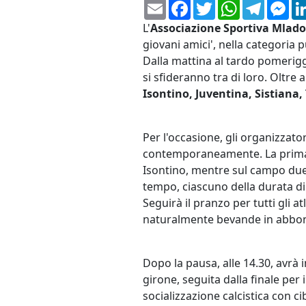
Email
Facebook
Twitter
WhatsApp
Telegr
Me
L'
Associazione Sportiva Mlado
giovani amici', nella categoria pu
Dalla mattina al tardo pomeriggi
si sfideranno tra di loro. Oltre
Isontino, Juventina, Sistiana,
Per l'occasione, gli organizzat
contemporaneamente. La prima pa
Isontino, mentre sul campo due 
tempo, ciascuno della durata di
Seguirà il pranzo per tutti gli a
naturalmente bevande in abbo
Dopo la pausa, alle 14.30, avrà 
girone, seguita dalla finale pe
socializzazione calcistica con c