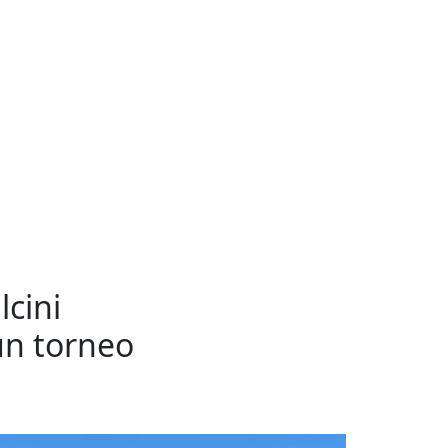
lcini
un torneo