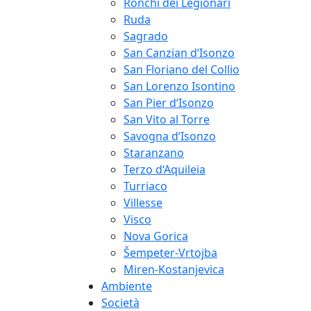
Ronchi dei Legionari
Ruda
Sagrado
San Canzian d‘Isonzo
San Floriano del Collio
San Lorenzo Isontino
San Pier d‘Isonzo
San Vito al Torre
Savogna d‘Isonzo
Staranzano
Terzo d‘Aquileia
Turriaco
Villesse
Visco
Nova Gorica
Šempeter-Vrtojba
Miren-Kostanjevica
Ambiente
Società