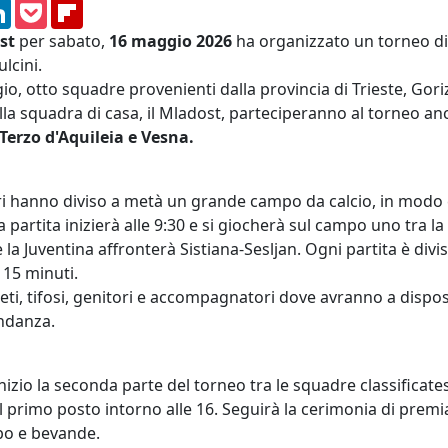
am
ssenger
LinkedIn
Pocket
Flipboard
st
per sabato,
16 maggio 2026
ha organizzato un torneo di 
lcini.
o, otto squadre provenienti dalla provincia di Trieste, Goriz
 alla squadra di casa, il Mladost, parteciperanno al torneo a
 Terzo d'Aquileia e Vesna.
ori hanno diviso a metà un grande campo da calcio, in modo 
rtita inizierà alle 9:30 e si giocherà sul campo uno tra la
la Juventina affronterà Sistiana-Sesljan. Ogni partita è div
 15 minuti.
tleti, tifosi, genitori e accompagnatori dove avranno a dispos
ndanza.
inizio la seconda parte del torneo tra le squadre classificate
r il primo posto intorno alle 16. Seguirà la cerimonia di pr
ibo e bevande.