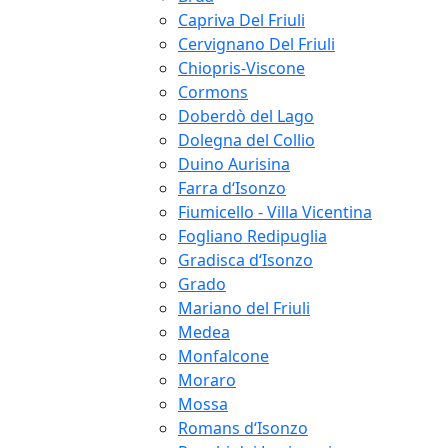
Capriva Del Friuli
Cervignano Del Friuli
Chiopris-Viscone
Cormons
Doberdò del Lago
Dolegna del Collio
Duino Aurisina
Farra d‘Isonzo
Fiumicello - Villa Vicentina
Fogliano Redipuglia
Gradisca d‘Isonzo
Grado
Mariano del Friuli
Medea
Monfalcone
Moraro
Mossa
Romans d‘Isonzo