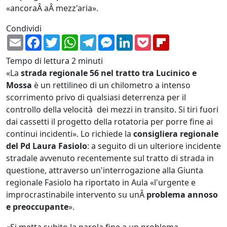
«ancoraÂ aÂ mezz'aria».
Condividi
Email
Facebook
Twitter
WhatsApp
Telegram
Messenger
LinkedIn
Pocket
Flipboard
Tempo di lettura
2 minuti
«La
strada regionale 56 nel tratto tra Lucinico e
Mossa
è un rettilineo di un chilometro a intenso
scorrimento privo di qualsiasi deterrenza per il
controllo della velocità dei mezzi in transito. Si tiri fuori
dai cassetti il progetto della rotatoria per porre fine ai
continui incidenti». Lo richiede la
consigliera regionale
del Pd Laura Fasiolo
: a seguito di un ulteriore incidente
stradale avvenuto recentemente sul tratto di strada in
questione, attraverso un'interrogazione alla Giunta
regionale Fasiolo ha riportato in Aula «l'urgente e
improcrastinabile intervento su unÂ
problema annoso
e preoccupante
».