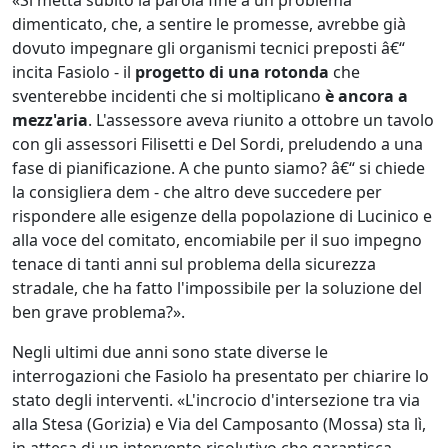
«Si metta subito la parola fine a un problema
dimenticato, che, a sentire le promesse, avrebbe già
dovuto impegnare gli organismi tecnici preposti â€“
incita Fasiolo - il
progetto di una rotonda
che
sventerebbe incidenti che si moltiplicano
è ancora a
mezz'aria
. L'assessore aveva riunito a ottobre un tavolo
con gli assessori Filisetti e Del Sordi, preludendo a una
fase di pianificazione. A che punto siamo? â€“ si chiede
la consigliera dem - che altro deve succedere per
rispondere alle esigenze della popolazione di Lucinico e
alla voce del comitato, encomiabile per il suo impegno
tenace di tanti anni sul problema della sicurezza
stradale, che ha fatto l'impossibile per la soluzione del
ben grave problema?».
Negli ultimi due anni sono state diverse le
interrogazioni che Fasiolo ha presentato per chiarire lo
stato degli interventi. «L'incrocio d'intersezione tra via
alla Stesa (Gorizia) e Via del Camposanto (Mossa) sta lì,