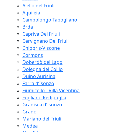
Aiello del Friuli
Aquileia
Campolongo Tapogliano
Brda
Capriva Del Friuli
Cervignano Del Friuli
Chiopris-Viscone
Cormons
Doberdò del Lago
Dolegna del Collio
Duino Aurisina
Farra d‘Isonzo
Fiumicello - Villa Vicentina
Fogliano Redipuglia
Gradisca d‘Isonzo
Grado
Mariano del Friuli
Medea