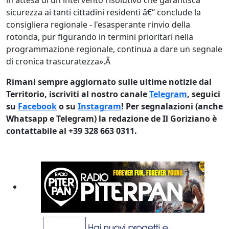
in attesa di un intervento risolutivo che garantisca
sicurezza ai tanti cittadini residenti â€“ conclude la
consigliera regionale - l'esasperante rinvio della
rotonda, pur figurando in termini prioritari nella
programmazione regionale, continua a dare un segnale
di cronica trascuratezza».Â
Rimani sempre aggiornato sulle ultime notizie dal
Territorio, iscriviti al nostro canale
Telegram
, seguici
su
Facebook
o su
Instagram
! Per segnalazioni (anche
Whatsapp e Telegram) la redazione de Il Goriziano è
contattabile al +39 328 663 0311.