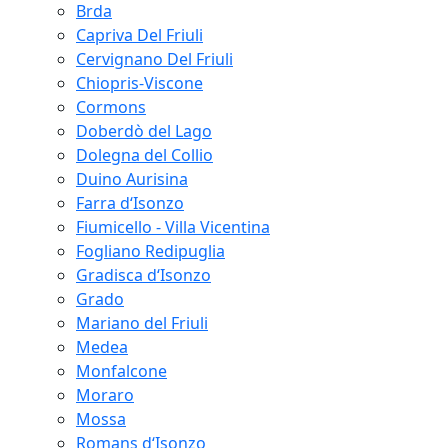
Brda
Capriva Del Friuli
Cervignano Del Friuli
Chiopris-Viscone
Cormons
Doberdò del Lago
Dolegna del Collio
Duino Aurisina
Farra d‘Isonzo
Fiumicello - Villa Vicentina
Fogliano Redipuglia
Gradisca d‘Isonzo
Grado
Mariano del Friuli
Medea
Monfalcone
Moraro
Mossa
Romans d‘Isonzo