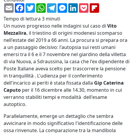
Email
Facebook
Twitter
WhatsApp
Telegram
Messenger
LinkedIn
Pocket
Flipboard
Tempo di lettura
3 minuti
Un nuovo progresso nelle indagini sul caso di
Vito
Mezzalira
, il triestino di origini modenesi scomparso
nell'estate del 2019 a 66 anni. La procura si prepara ora
a un passaggio decisivo: l'autopsia sui resti umani
emersi tra il 6 e il 7 novembre nel giardino della villetta
di via Nuova, a Sdraussina, la casa che l'ex dipendente di
Poste Italiane aveva scelto per trascorrere la pensione
in tranquillità . L'udienza per il conferimento
dell'incarico ai periti è stata fissata dalla
Gip Caterina
Caputo
per il 16 dicembre alle 14.30, momento in cui
verranno stabiliti tempi e modalità dell'esame
autoptico.
Parallelamente, emerge un dettaglio che sembra
avvicinare in modo significativo l'identificazione delle
ossa rinvenute. La comparazione tra la mandibola