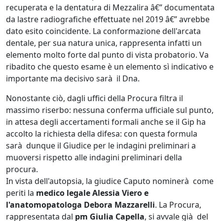
recuperata e la dentatura di Mezzalira â€” documentata
da lastre radiografiche effettuate nel 2019 â€” avrebbe
dato esito coincidente. La conformazione dell'arcata
dentale, per sua natura unica, rappresenta infatti un
elemento molto forte dal punto di vista probatorio. Va
ribadito che questo esame è un elemento sì indicativo e
importante ma decisivo sarà il Dna.
Nonostante ciò, dagli uffici della Procura filtra il
massimo riserbo: nessuna conferma ufficiale sul punto,
in attesa degli accertamenti formali anche se il Gip ha
accolto la richiesta della difesa: con questa formula
sarà dunque il Giudice per le indagini preliminari a
muoversi rispetto alle indagini preliminari della
procura.
In vista dell'autopsia, la giudice Caputo nominerà come
periti la
medico legale Alessia Viero e
l'anatomopatologa Debora Mazzarelli
. La Procura,
rappresentata dal
pm Giulia Capella
, si avvale già del