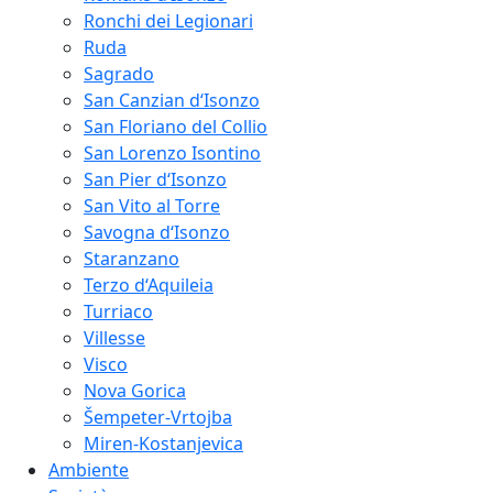
Ronchi dei Legionari
Ruda
Sagrado
San Canzian d‘Isonzo
San Floriano del Collio
San Lorenzo Isontino
San Pier d‘Isonzo
San Vito al Torre
Savogna d‘Isonzo
Staranzano
Terzo d‘Aquileia
Turriaco
Villesse
Visco
Nova Gorica
Šempeter-Vrtojba
Miren-Kostanjevica
Ambiente