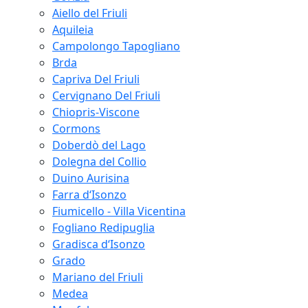
Aiello del Friuli
Aquileia
Campolongo Tapogliano
Brda
Capriva Del Friuli
Cervignano Del Friuli
Chiopris-Viscone
Cormons
Doberdò del Lago
Dolegna del Collio
Duino Aurisina
Farra d‘Isonzo
Fiumicello - Villa Vicentina
Fogliano Redipuglia
Gradisca d‘Isonzo
Grado
Mariano del Friuli
Medea