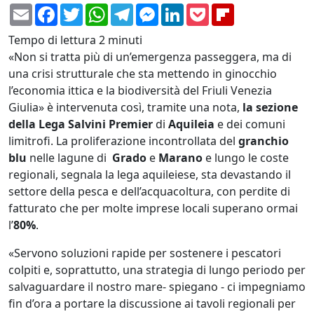
Email
Facebook
Twitter
WhatsApp
Telegram
Messenger
LinkedIn
Pocket
Flipboard
Tempo di lettura
2 minuti
«Non si tratta più di un’emergenza passeggera, ma di
una crisi strutturale che sta mettendo in ginocchio
l’economia ittica e la biodiversità del Friuli Venezia
Giulia» è intervenuta così, tramite una nota,
la sezione
della
Lega Salvini Premier
di
Aquileia
e dei comuni
limitrofi. La proliferazione incontrollata del
granchio
blu
nelle lagune di
Grado
e
Marano
e lungo le coste
regionali, segnala la lega aquileiese, sta devastando il
settore della pesca e dell’acquacoltura, con perdite di
fatturato che per molte imprese locali superano ormai
l’
80%
.
«Servono soluzioni rapide per sostenere i pescatori
colpiti e, soprattutto, una strategia di lungo periodo per
salvaguardare il nostro mare- spiegano - ci impegniamo
fin d’ora a portare la discussione ai tavoli regionali per