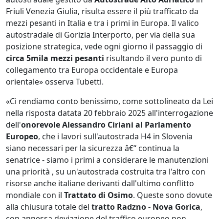
Friuli Venezia Giulia, risulta essere il più trafficato da
mezzi pesanti in Italia e tra i primi in Europa. Il valico
autostradale di Gorizia Interporto, per via della sua
posizione strategica, vede ogni giorno il passaggio di
circa 5mila mezzi pesanti
risultando il vero punto di
collegamento tra Europa occidentale e Europa
orientale» osserva Tubetti.
«Ci rendiamo conto benissimo, come sottolineato da Lei
nella risposta datata 20 febbraio 2025 all'interrogazione
dell'
onorevole Alessandro Ciriani al Parlamento
Europeo
, che i lavori sull'autostrada H4 in Slovenia
siano necessari per la sicurezza â€“ continua la
senatrice - siamo i primi a considerare le manutenzioni
una priorità , su un'autostrada costruita tra l'altro con
risorse anche italiane derivanti dall'ultimo conflitto
mondiale con il
Trattato di Osimo
. Queste sono dovute
alla chiusura totale del
tratto Radzno - Nova Gorica
,
con annessa deviazione del traffico europeo non