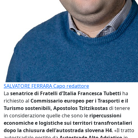
SALVATORE FERRARA
Capo redattore
La
senatrice di Fratelli d'Italia Francesca Tubetti
ha
richiesto al
Commissario europeo per i Trasporti e il
Turismo sostenibili, Apostolos Tzitzikostas
di tenere
in considerazione quelle che sono le
ripercussioni
economiche e logistiche sui territori transfrontalieri
dopo la chiusura dell'autostrada slovena H4
. «Il tratto
autostradale gestito da
Autostrade Alto Adriatico
in