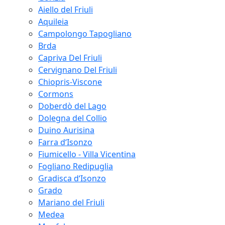
Aiello del Friuli
Aquileia
Campolongo Tapogliano
Brda
Capriva Del Friuli
Cervignano Del Friuli
Chiopris-Viscone
Cormons
Doberdò del Lago
Dolegna del Collio
Duino Aurisina
Farra d‘Isonzo
Fiumicello - Villa Vicentina
Fogliano Redipuglia
Gradisca d‘Isonzo
Grado
Mariano del Friuli
Medea