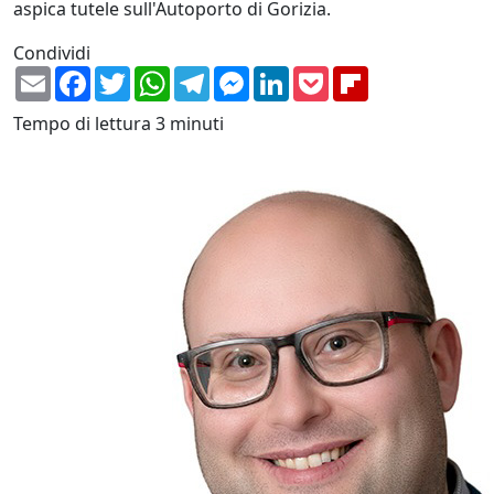
aspica tutele sull'Autoporto di Gorizia.
Condividi
Email
Facebook
Twitter
WhatsApp
Telegram
Messenger
LinkedIn
Pocket
Flipboard
Tempo di lettura
3 minuti