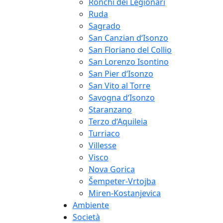
Ronchi dei Legionari
Ruda
Sagrado
San Canzian d‘Isonzo
San Floriano del Collio
San Lorenzo Isontino
San Pier d‘Isonzo
San Vito al Torre
Savogna d‘Isonzo
Staranzano
Terzo d‘Aquileia
Turriaco
Villesse
Visco
Nova Gorica
Šempeter-Vrtojba
Miren-Kostanjevica
Ambiente
Società