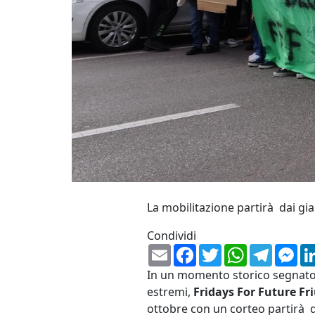
La mobilitazione partirà dai gia
Condividi
Email
Facebook
Twitter
WhatsApp
Telegr
Me
In un momento storico segnato d
estremi,
Fridays For Future Fri
ottobre con un corteo partirà d