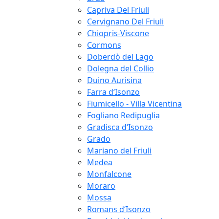
Capriva Del Friuli
Cervignano Del Friuli
Chiopris-Viscone
Cormons
Doberdò del Lago
Dolegna del Collio
Duino Aurisina
Farra d‘Isonzo
Fiumicello - Villa Vicentina
Fogliano Redipuglia
Gradisca d‘Isonzo
Grado
Mariano del Friuli
Medea
Monfalcone
Moraro
Mossa
Romans d‘Isonzo