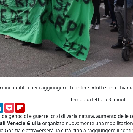
rdini pubblici per raggiungere il confine. «Tutti sono chiama
Tempo di lettura
3 minuti
am
ssenger
LinkedIn
Pocket
Flipboard
a genocidi e guerre, crisi di varia natura, aumento delle t
uli-Venezia Giulia
organizza nuovamente una mobilitazione
a Gorizia e attraverserà la città fino a raggiungere il conf