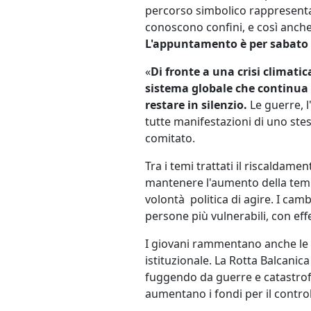
percorso simbolico rappresenta 
conoscono confini, e così anche 
L'appuntamento è per sabato 26
«
Di fronte a una crisi climati
sistema globale che continua a
restare in silenzio.
Le guerre, l
tutte manifestazioni di uno stes
comitato.
Tra i temi trattati il riscaldame
mantenere l'aumento della temp
volontà politica di agire. I ca
persone più vulnerabili, con effe
I giovani rammentano anche le mi
istituzionale. La Rotta Balcanic
fuggendo da guerre e catastrofi
aumentano i fondi per il controll