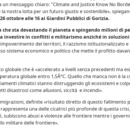
un messaggio chiaro: "Climate and Justice Know No Borders"
la nostra lotta per un futuro giusto e sostenibile», spiegano
 ottobre alle 16 ai Giardini Pubblici di Gorizia.
ca che sta devastando il pianeta e spingendo milioni di p
 investire in conflitti e militarismo anziché in soluzion
'impoverimento dei territori, il razzismo istituzionalizzato 
so sistema economico e politico che mette il profitto davanti 
nto globale che è «accelerato a livelli senza precedenti ma es
eratura globale entro 1,5Â°C. Quello che manca non è la co
mbiamenti climatici stanno distruggendo gli ecosistemi e co
tti disastrosi come alluvioni, siccità e incendi».
grazioni, definite «risultato diretto di questo fallimento po
a rappresenta una delle cicatrici più profonde di questa crisi
, subiscono abusi e violenze alle frontiere mentre i governi
o militare delle frontiere».