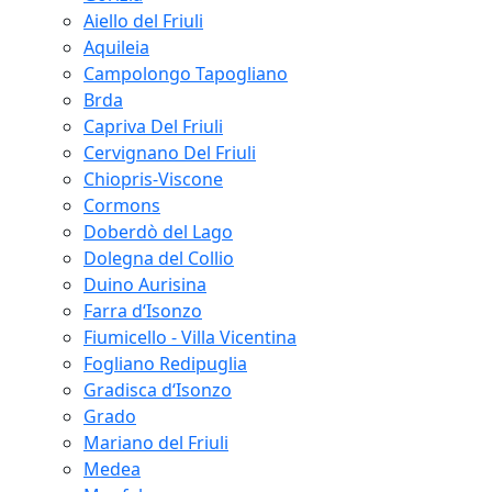
Aiello del Friuli
Aquileia
Campolongo Tapogliano
Brda
Capriva Del Friuli
Cervignano Del Friuli
Chiopris-Viscone
Cormons
Doberdò del Lago
Dolegna del Collio
Duino Aurisina
Farra d‘Isonzo
Fiumicello - Villa Vicentina
Fogliano Redipuglia
Gradisca d‘Isonzo
Grado
Mariano del Friuli
Medea