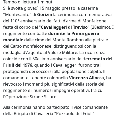
Tempo di lettura
1 minuti
Si è svolta giovedì 15 maggio presso la caserma
"Montesanto" di
Gorizia
la cerimonia commemorativa
del 110° anniversario dei fatti d'arme di Monfalcone,
festa di corpo dei "
Cavalleggeri di Treviso
" (28esimo). Il
reggimento combatté
durante la Prima guerra
mondiale
dalle cime del Monte Rombon alle pietraie
del Carso monfalconese, distinguendosi con la
medaglia d'Argento al Valore Militare. La ricorrenza
coincide con il 50esimo anniversario del
terremoto del
Friuli del 1976
, quando i Cavalleggeri furono tra i
protagonisti dei soccorsi alla popolazione colpita. Il
comandante, tenente colonnello
Vincenzo Allocca
, ha
rievocato i momenti più significativi della storia del
reggimento e i numerosi impegni operativi, tra cui
l'Operazione Strade Sicure.
Alla cerimonia hanno partecipato il vice comandante
della Brigata di Cavalleria "Pozzuolo del Friuli"