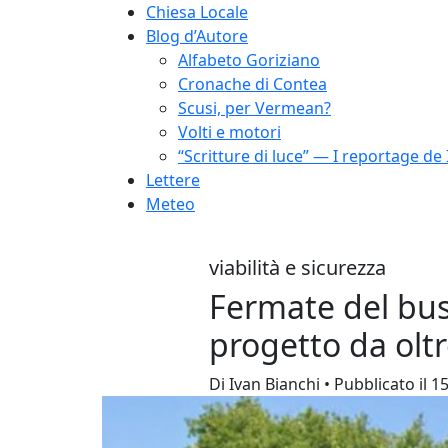
Chiesa Locale
Blog d’Autore
Alfabeto Goriziano
Cronache di Contea
Scusi, per Vermean?
Volti e motori
“Scritture di luce” — I reportage de 
Lettere
Meteo
viabilità e sicurezza
Fermate del bus p
progetto da olt
Di Ivan Bianchi • Pubblicato il 