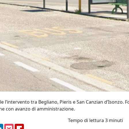
 l’intervento tra Begliano, Pieris e San Canzian d’Isonzo. F
une con avanzo di amministrazione.
Tempo di lettura
3 minuti
am
ssenger
LinkedIn
Pocket
Flipboard