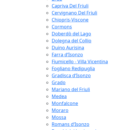
Capriva Del Friuli
Cervignano Del Friuli
Chiopris-Viscone
Cormons
Doberdò del Lago
Dolegna del Collio
Duino Aurisina
Farra d‘Isonzo
Fiumicello - Villa Vicentina
Fogliano Redipuglia
Gradisca d‘Isonzo
Grado
Mariano del Friuli
Medea
Monfalcone
Moraro
Mossa
Romans d‘Isonzo