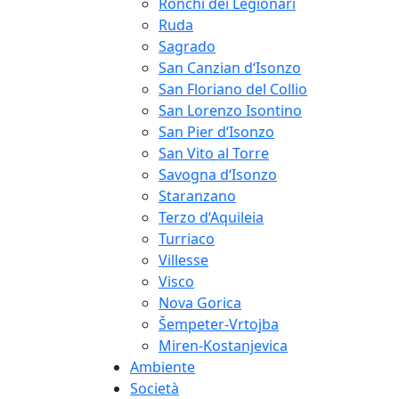
Ronchi dei Legionari
Ruda
Sagrado
San Canzian d‘Isonzo
San Floriano del Collio
San Lorenzo Isontino
San Pier d‘Isonzo
San Vito al Torre
Savogna d‘Isonzo
Staranzano
Terzo d‘Aquileia
Turriaco
Villesse
Visco
Nova Gorica
Šempeter-Vrtojba
Miren-Kostanjevica
Ambiente
Società