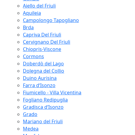
Aiello del Friuli
Aquileia
Campolongo Tapogliano
Brda
Capriva Del Friuli
Cervignano Del Friuli
Chiopris-Viscone
Cormons
Doberdò del Lago
Dolegna del Collio
Duino Aurisina
Farra d‘Isonzo
Fiumicello - Villa Vicentina
Fogliano Redipuglia
Gradisca d‘Isonzo
Grado
Mariano del Friuli
Medea