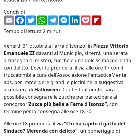
Condividi
Email
Facebook
Twitter
WhatsApp
Telegram
Messenger
LinkedIn
Pocket
Flipboard
Tempo di lettura
2 minuti
Venerdì 31 ottobre a Farra d'Isonzo, in
Piazza Vittorio
Emanuele III
davanti al Municipio, si terrà una serata
all'insegna di misteri, zucche e una dolcissima merenda
con delitto. L'evento prenderà il via alle ore 17 con il
truccabimbi a cura dell'Associazione FantasticaMente
aps, per immergere grandi e piccini nella suggestiva
atmosfera di
Halloween
. Contestualmente, sarà
possibile consegnare le zucche per partecipare al
concorso
“Zucca più bella a Farra d'Isonzo”
, con
termine per la consegna alle ore 18.30.
Alle ore 18 prenderà il via
“Chi ha rapito il gatto del
Sindaco? Merenda con delitto”,
un pomeriggio di