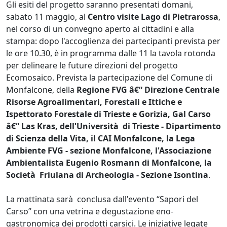
Gli esiti del progetto saranno presentati domani,
sabato 11 maggio, al
Centro visite Lago di Pietrarossa
,
nel corso di un convegno aperto ai cittadini e alla
stampa: dopo l'accoglienza dei partecipanti prevista per
le ore 10.30, è in programma dalle 11 la tavola rotonda
per delineare le future direzioni del progetto
Ecomosaico. Prevista la partecipazione del Comune di
Monfalcone, della
Regione FVG â€“ Direzione Centrale
Risorse Agroalimentari, Forestali e Ittiche e
Ispettorato Forestale di Trieste e Gorizia, Gal Carso
â€“ Las Kras, dell'Università di Trieste - Dipartimento
di Scienza della Vita, il CAI Monfalcone, la Lega
Ambiente FVG - sezione Monfalcone, l'Associazione
Ambientalista Eugenio Rosmann di Monfalcone, la
Società Friulana di Archeologia - Sezione Isontina
.
La mattinata sarà conclusa dall'evento “Sapori del
Carso” con una vetrina e degustazione eno-
gastronomica dei prodotti carsici. Le iniziative legate