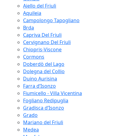
Aiello del Friuli
Aquileia
Campolongo Tapogliano
Brda
Capriva Del Friuli
Cervignano Del Friuli
Chiopris-Viscone
Cormons
Doberdò del Lago
Dolegna del Collio
Duino Aurisina
Farra d‘Isonzo
Fiumicello - Villa Vicentina
Fogliano Redipuglia
Gradisca d‘Isonzo
Grado
Mariano del Friuli
Medea