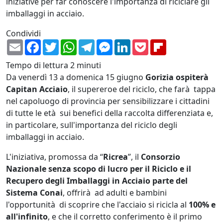
iniziative per far conoscere l'importanza di riciclare gli
imballaggi in acciaio.
Condividi
Email
Facebook
Twitter
WhatsApp
Telegram
Messenger
LinkedIn
Pocket
Flipboard
Tempo di lettura
2 minuti
Da venerdì 13 a domenica 15 giugno
Gorizia ospiterà
Capitan Acciaio
, il supereroe del riciclo, che farà tappa
nel capoluogo di provincia per sensibilizzare i cittadini
di tutte le età sui benefici della raccolta differenziata e,
in particolare, sull'importanza del riciclo degli
imballaggi in acciaio.
L'iniziativa, promossa da “
Ricrea
”, il
Consorzio
Nazionale senza scopo di lucro per il Riciclo e il
Recupero degli Imballaggi in Acciaio parte del
Sistema Conai
, offrirà ad adulti e bambini
l'oppor
tunità di scoprire che l'acciaio si ricicla al
100% e
all'infinito
, e che il corretto conferimento è il primo