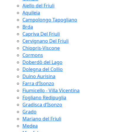
Aiello del Friuli
Aquileia
Campolongo Tapogliano
Brda
Capriva Del Friuli
Cervignano Del Friuli
Chiopris-Viscone
Cormons
Doberdò del Lago
Dolegna del Collio
Duino Aurisina
Farra d‘Isonzo
Fiumicello - Villa Vicentina
Fogliano Redipuglia
Gradisca d‘Isonzo
Grado
Mariano del Friuli
Medea