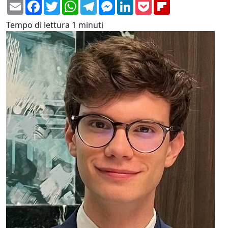
Email
Facebook
Twitter
WhatsApp
Telegram
Messenger
LinkedIn
Pocket
Flipboard
Tempo di lettura
1 minuti