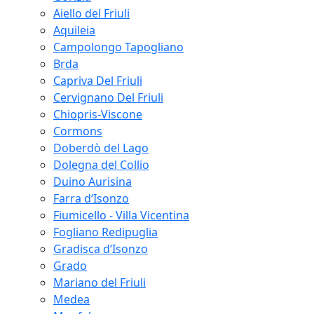
Aiello del Friuli
Aquileia
Campolongo Tapogliano
Brda
Capriva Del Friuli
Cervignano Del Friuli
Chiopris-Viscone
Cormons
Doberdò del Lago
Dolegna del Collio
Duino Aurisina
Farra d‘Isonzo
Fiumicello - Villa Vicentina
Fogliano Redipuglia
Gradisca d‘Isonzo
Grado
Mariano del Friuli
Medea