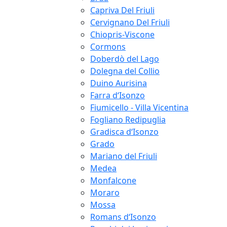
Capriva Del Friuli
Cervignano Del Friuli
Chiopris-Viscone
Cormons
Doberdò del Lago
Dolegna del Collio
Duino Aurisina
Farra d‘Isonzo
Fiumicello - Villa Vicentina
Fogliano Redipuglia
Gradisca d‘Isonzo
Grado
Mariano del Friuli
Medea
Monfalcone
Moraro
Mossa
Romans d‘Isonzo