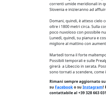
correnti umide meridionali in q
Slovenia e inizieranno ad afflui
Domani, quindi, è atteso cielo 
oltre i 1800 metri circa. Sulla 
poco nuvoloso con possibile nu
Lunedì, quindi, su pianura e co
migliore al mattino con aumento
Martedì torna il forte maltempo
Possibili temporali e sulle Prea
girerà a Libeccio in serata. Pos
sono tornati a scendere, come in
Rimani sempre aggiornato sulle
su
Facebook
o su
Instagram
!
contattabile al +39 328 663 03