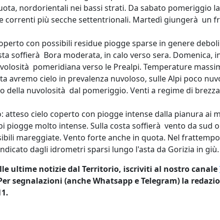
uota, nordorientali nei bassi strati. Da sabato pomeriggio l
re correnti più secche settentrionali. Martedì giungerà un f
coperto con possibili residue piogge sparse in genere debo
costa soffierà Bora moderata, in calo verso sera. Domenica, i
volosità pomeridiana verso le Prealpi. Temperature massim
sta avremo cielo in prevalenza nuvoloso, sulle Alpi poco nuv
 della nuvolosità dal pomeriggio. Venti a regime di brezza
: atteso cielo coperto con piogge intense dalla pianura ai m
lpi piogge molto intense. Sulla costa soffierà vento da sud 
sibili mareggiate. Vento forte anche in quota. Nel frattempo, 
dicato dagli idrometri sparsi lungo l'asta da Gorizia in giù.
 ultime notizie dal Territorio, iscriviti al nostro canale
 Per segnalazioni (anche Whatsapp e Telegram) la redazio
11.