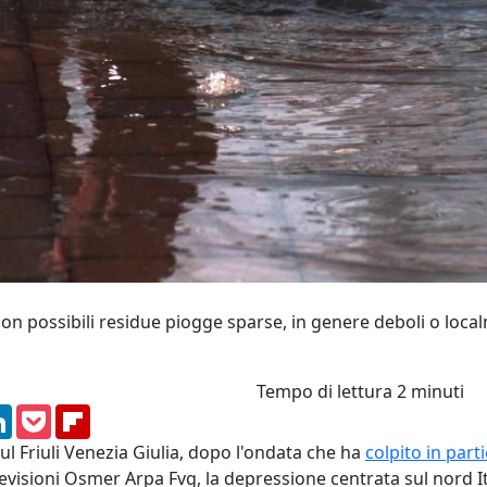
on possibili residue piogge sparse, in genere deboli o loc
Tempo di lettura
2 minuti
am
ssenger
LinkedIn
Pocket
Flipboard
l Friuli Venezia Giulia, dopo l'ondata che ha
colpito in part
evisioni Osmer Arpa Fvg, la depressione centrata sul nord Ita