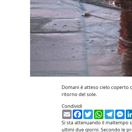
Domani è atteso cielo coperto c
ritorno del sole.
Condividi
Email
Facebook
Twitter
WhatsApp
Telegr
Me
Si sta attenuando il maltempo su
ultimi due giorni. Secondo le pr