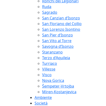
Ronchi dei Legionari
Ruda
Sagrado
San Canzian d‘Isonzo
San Floriano del Collio
San Lorenzo Isontino
San Pier d‘Isonzo
San Vito al Torre
Savogna d‘Isonzo
Staranzano
Terzo d‘Aquileia
Turriaco
Villesse
Visco
Nova Gorica
Šempeter-Vrtojba
Miren-Kostanjevica
Ambiente
Società