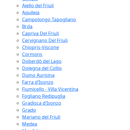
Aiello del Friuli
Aquileia
Campolongo Tapogliano
Brda
Capriva Del Friuli
Cervignano Del Friuli
Chiopris-Viscone
Cormons
Doberdò del Lago
Dolegna del Collio
Duino Aurisina
Farra d‘Isonzo
Fiumicello - Villa Vicentina
Fogliano Redipuglia
Gradisca d‘Isonzo
Grado
Mariano del Friuli
Medea