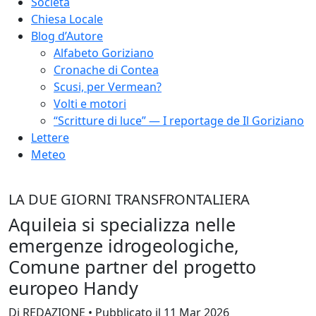
Società
Chiesa Locale
Blog d’Autore
Alfabeto Goriziano
Cronache di Contea
Scusi, per Vermean?
Volti e motori
“Scritture di luce” — I reportage de Il Goriziano
Lettere
Meteo
LA DUE GIORNI TRANSFRONTALIERA
Aquileia si specializza nelle
emergenze idrogeologiche,
Comune partner del progetto
europeo Handy
Di REDAZIONE • Pubblicato il 11 Mar 2026