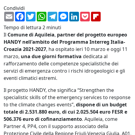
Condividi
Email
Facebook
Twitter
WhatsApp
Telegram
Messenger
LinkedIn
Pocket
Flipboard
Tempo di lettura
2 minuti
Il
Comune di Aquileia
,
partner del progetto europeo
HANDY nell'ambito del Programma Interreg Italia-
Croazia 2021-2027
, ha ospitato ieri 10 marzo e oggi 11
marzo,
una due giorni formativa
dedicata al
rafforzamento delle competenze specialistiche dei
servizi di emergenza contro i rischi idrogeologici e gli
eventi climatici estremi.
Il progetto HANDY, che significa “Strengthen the
specialistic skills of the emergency services to response
to the climate changes events”,
dispone di un budget
totale di 2.531.880 euro, di cui 2.025.504 euro FESR e
506.376 euro di cofinanziamento
. Aquileia, come
Partner 4, PP4, con il supporto associato della
Protezione Civile della Regione Friuli-Venezia Giulia, A01,