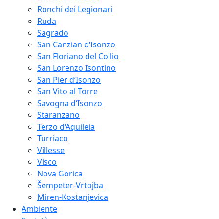
Ronchi dei Legionari
Ruda
Sagrado
San Canzian d‘Isonzo
San Floriano del Collio
San Lorenzo Isontino
San Pier d‘Isonzo
San Vito al Torre
Savogna d‘Isonzo
Staranzano
Terzo d‘Aquileia
Turriaco
Villesse
Visco
Nova Gorica
Šempeter-Vrtojba
Miren-Kostanjevica
Ambiente