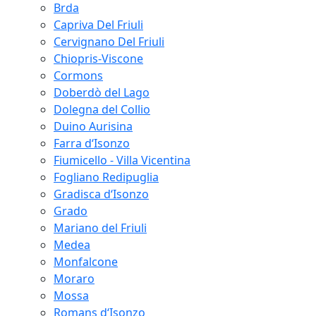
Brda
Capriva Del Friuli
Cervignano Del Friuli
Chiopris-Viscone
Cormons
Doberdò del Lago
Dolegna del Collio
Duino Aurisina
Farra d‘Isonzo
Fiumicello - Villa Vicentina
Fogliano Redipuglia
Gradisca d‘Isonzo
Grado
Mariano del Friuli
Medea
Monfalcone
Moraro
Mossa
Romans d‘Isonzo