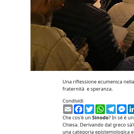
Una riflessione ecumenica nella 
fraternità e speranza.
Condividi
Email
Facebook
Twitter
WhatsApp
Telegr
Me
Che cos'è un
Sinodo
? In sé è u
Chiesa. Derivando dal greco sà
una categoria epistemologica e