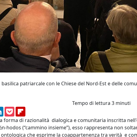
basilica patriarcale con le Chiese del Nord-Est e delle comu
Tempo di lettura
3 minuti
am
ssenger
LinkedIn
Pocket
Flipboard
na forma di razionalità dialogica e comunitaria inscritta nell
½n-hodos (“cammino insieme”), esso rappresenta non soltan
 ontologica che esprime la coappartenenza tra verità e co