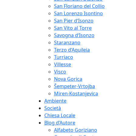
San Floriano del Collio
San Lorenzo Isontino
San Pier d‘Isonzo
San Vito al Torre
Savogna d‘Isonzo
Staranzano
Terzo d‘Aquileia
Turriaco
Villesse
Visco
Nova Gorica
Šempeter-Vrtojba
Miren-Kostanjevica
Ambiente
Società
Chiesa Locale
Blog d’Autore
Alfabeto Goriziano