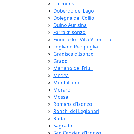
Cormons
Doberdò del Lago
Dolegna del Collio
Duino Aurisina
Farra d‘Isonzo
Fiumicello - Villa Vicentina
Fogliano Redipuglia
Gradisca d‘Isonzo
Grado
Mariano del Friuli
Medea
Monfalcone
Moraro
Mossa
Romans d‘Isonzo
Ronchi dei Legionari
Ruda
Sagrado
San Canzian d‘Isonzo