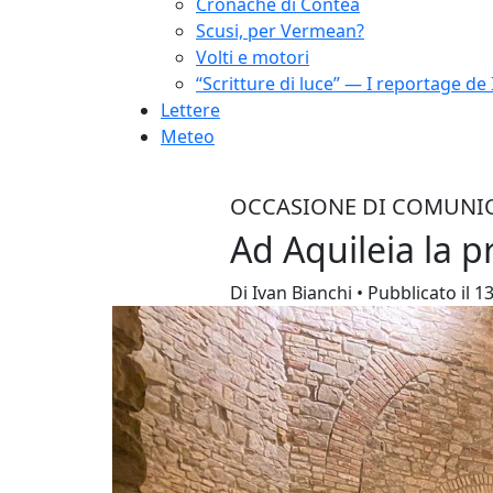
Cronache di Contea
Scusi, per Vermean?
Volti e motori
“Scritture di luce” — I reportage de 
Lettere
Meteo
OCCASIONE DI COMUNI
Ad Aquileia la p
Di Ivan Bianchi • Pubblicato il 