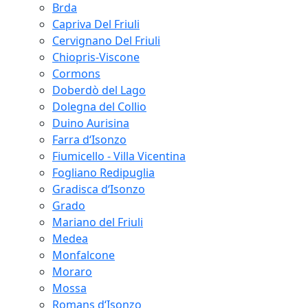
Brda
Capriva Del Friuli
Cervignano Del Friuli
Chiopris-Viscone
Cormons
Doberdò del Lago
Dolegna del Collio
Duino Aurisina
Farra d‘Isonzo
Fiumicello - Villa Vicentina
Fogliano Redipuglia
Gradisca d‘Isonzo
Grado
Mariano del Friuli
Medea
Monfalcone
Moraro
Mossa
Romans d‘Isonzo