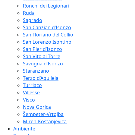
Ronchi dei Legionari
Ruda
Sagrado
San Canzian d‘Isonzo
San Floriano del Collio
San Lorenzo Isontino
San Pier d‘Isonzo
San Vito al Torre
Savogna d‘Isonzo
Staranzano
Terzo d‘Aquileia
Turriaco
Villesse
Visco
Nova Gorica
Šempeter-Vrtojba
Miren-Kostanjevica
Ambiente