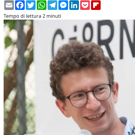
Email
Facebook
Twitter
WhatsApp
Telegram
Messenger
LinkedIn
Pocket
Flipboard
Tempo di lettura
2 minuti