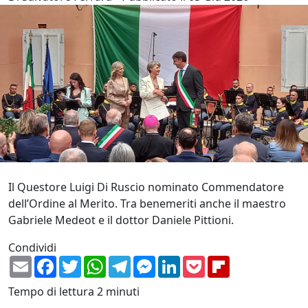
Il Questore Luigi Di Ruscio nominato Commendatore
dell’Ordine al Merito. Tra benemeriti anche il maestro
Gabriele Medeot e il dottor Daniele Pittioni.
Condividi
Email
Facebook
Twitter
WhatsApp
Telegram
Messenger
LinkedIn
Pocket
Flipboard
Tempo di lettura
2 minuti