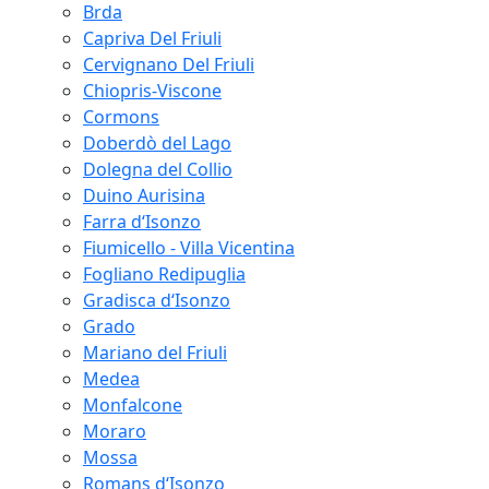
Brda
Capriva Del Friuli
Cervignano Del Friuli
Chiopris-Viscone
Cormons
Doberdò del Lago
Dolegna del Collio
Duino Aurisina
Farra d‘Isonzo
Fiumicello - Villa Vicentina
Fogliano Redipuglia
Gradisca d‘Isonzo
Grado
Mariano del Friuli
Medea
Monfalcone
Moraro
Mossa
Romans d‘Isonzo