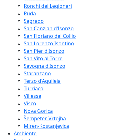
Ronchi dei Legionari
Ruda
Sagrado
San Canzian d‘Isonzo
San Floriano del Collio
San Lorenzo Isontino
San Pier d‘Isonzo
San Vito al Torre
Savogna d‘Isonzo
Staranzano
Terzo d‘Aquileia
Turriaco
Villesse
Visco
Nova Gorica
Šempeter-Vrtojba
Miren-Kostanjevica
Ambiente