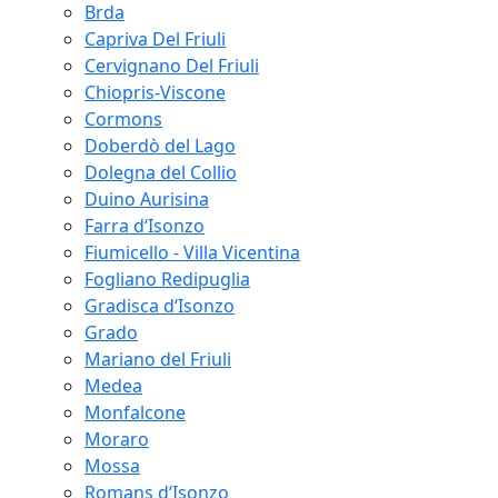
Brda
Capriva Del Friuli
Cervignano Del Friuli
Chiopris-Viscone
Cormons
Doberdò del Lago
Dolegna del Collio
Duino Aurisina
Farra d‘Isonzo
Fiumicello - Villa Vicentina
Fogliano Redipuglia
Gradisca d‘Isonzo
Grado
Mariano del Friuli
Medea
Monfalcone
Moraro
Mossa
Romans d‘Isonzo