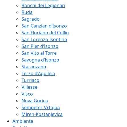
Ronchi dei Legionari
Ruda
Sagrado
San Canzian d‘Isonzo
San Floriano del Collio
San Lorenzo Isontino
San Pier d‘Isonzo
San Vito al Torre
Savogna d‘Isonzo
Staranzano
Terzo d‘Aquileia
Turriaco
Villesse
Visco
Nova Gorica
Šempeter-Vrtojba
Miren-Kostanjevica
Ambiente