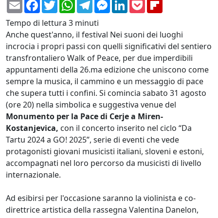
Email
Facebook
Twitter
WhatsApp
Telegram
Messenger
LinkedIn
Pocket
Flipboard
Tempo di lettura
3 minuti
Anche quest'anno, il festival Nei suoni dei luoghi
incrocia i propri passi con quelli significativi del sentiero
transfrontaliero Walk of Peace, per due imperdibili
appuntamenti della 26.ma edizione che uniscono come
sempre la musica, il cammino e un messaggio di pace
che supera tutti i confini. Si comincia sabato 31 agosto
(ore 20) nella simbolica e suggestiva venue del
Monumento per la Pace di Cerje a Miren-
Kostanjevica,
con il concerto inserito nel ciclo “Da
Tartu 2024 a GO! 2025”, serie di eventi che vede
protagonisti giovani musicisti italiani, sloveni e estoni,
accompagnati nel loro percorso da musicisti di livello
internazionale.
Ad esibirsi per l'occasione saranno la violinista e co-
direttrice artistica della rassegna Valentina Danelon,