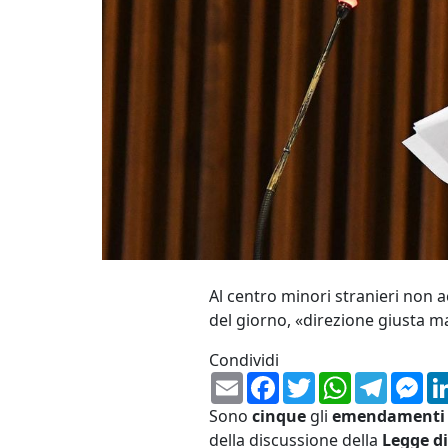
Al centro minori stranieri non a
del giorno, «direzione giusta m
Condividi
Email
Facebook
Twitter
WhatsApp
Telegr
Me
Sono
cinque
gli
emendament
della discussione della
Legge d