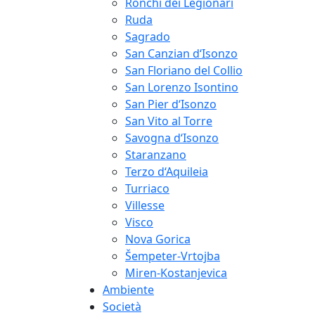
Ronchi dei Legionari
Ruda
Sagrado
San Canzian d‘Isonzo
San Floriano del Collio
San Lorenzo Isontino
San Pier d‘Isonzo
San Vito al Torre
Savogna d‘Isonzo
Staranzano
Terzo d‘Aquileia
Turriaco
Villesse
Visco
Nova Gorica
Šempeter-Vrtojba
Miren-Kostanjevica
Ambiente
Società