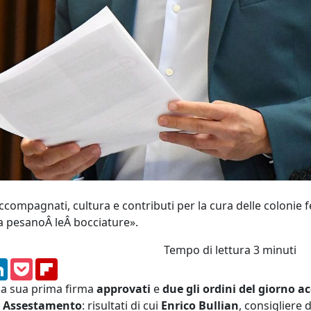
ccompagnati, cultura e contributi per la cura delle colonie f
a pesanoÂ leÂ bocciature».
Tempo di lettura
3 minuti
am
ssenger
LinkedIn
Pocket
Flipboard
i
a sua prima firma
approvati
e
due gli ordini del giorno ac
i Assestamento
: risultati di cui
Enrico Bullian
, consigliere 