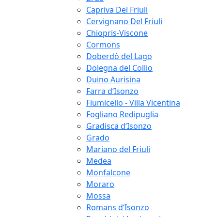
Capriva Del Friuli
Cervignano Del Friuli
Chiopris-Viscone
Cormons
Doberdò del Lago
Dolegna del Collio
Duino Aurisina
Farra d‘Isonzo
Fiumicello - Villa Vicentina
Fogliano Redipuglia
Gradisca d‘Isonzo
Grado
Mariano del Friuli
Medea
Monfalcone
Moraro
Mossa
Romans d‘Isonzo