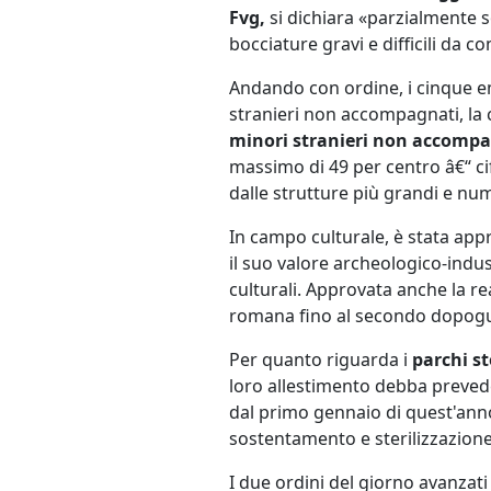
Fvg,
si dichiara «parzialmente s
bocciature gravi e difficili da 
Andando con ordine, i cinque e
stranieri non accompagnati, la cu
minori stranieri non accomp
massimo di 49 per centro â€“ ci
dalle strutture più grandi e nu
In campo culturale, è stata app
il suo valore archeologico-indust
culturali. Approvata anche la re
romana fino al secondo dopoguer
Per quanto riguarda i
parchi st
loro allestimento debba prevede
dal primo gennaio di quest'anno.
sostentamento e sterilizzazione
I due ordini del giorno avanzati