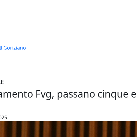
Il Goriziano
LE
tamento Fvg, passano cinque
2025