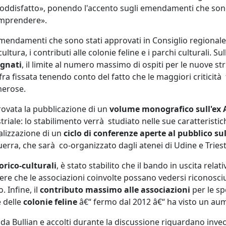
oddisfatto», ponendo l'accento sugli emendamenti che sono 
comprendere».
mendamenti che sono stati approvati in Consiglio regionale
ltura, i contributi alle colonie feline e i parchi culturali. S
agnati
, il limite al numero massimo di ospiti per le nuove st
fra fissata tenendo conto del fatto che le maggiori criticit
merose.
rovata la pubblicazione di un
volume monografico sull'ex 
riale: lo stabilimento verrà studiato nelle sue caratteristich
alizzazione di un
ciclo di conferenze aperte al pubblico sul
ra, che sarà co-organizzato dagli atenei di Udine e Triest
orico-culturali
, è stato stabilito che il bando in uscita relati
re che le associazioni coinvolte possano vedersi riconosciu
 Infine, il
contributo massimo alle associazioni
per le sp
 delle
colonie feline
â€“ fermo dal 2012 â€“ ha visto un au
 da Bullian e accolti durante la discussione riguardano invece