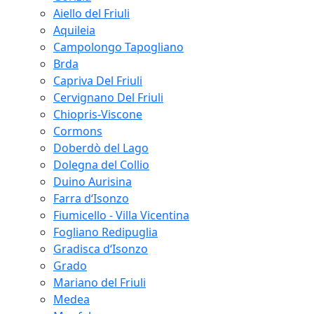
Aiello del Friuli
Aquileia
Campolongo Tapogliano
Brda
Capriva Del Friuli
Cervignano Del Friuli
Chiopris-Viscone
Cormons
Doberdò del Lago
Dolegna del Collio
Duino Aurisina
Farra d‘Isonzo
Fiumicello - Villa Vicentina
Fogliano Redipuglia
Gradisca d‘Isonzo
Grado
Mariano del Friuli
Medea