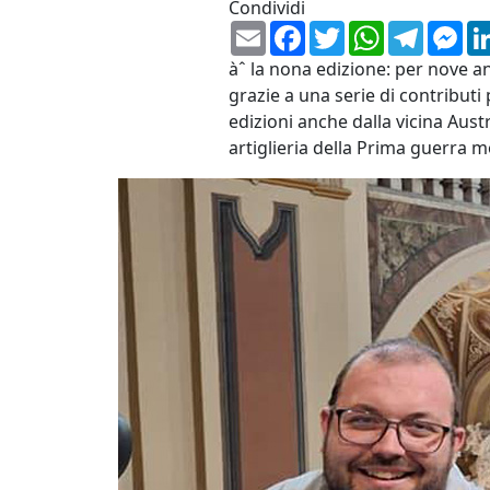
Condividi
Email
Facebook
Twitter
WhatsApp
Telegr
Me
àˆ la nona edizione: per nove an
grazie a una serie di contributi 
edizioni anche dalla vicina Aust
artiglieria della Prima guerra m