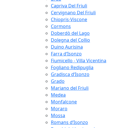
Capriva Del Friuli
Cervignano Del Friuli
Chiopris-Viscone
Cormons
Doberdò del Lago
Dolegna del Collio
Duino Aurisina
Farra d‘Isonzo
Fiumicello - Villa Vicentina
Fogliano Redipuglia
Gradisca d‘Isonzo
Grado
Mariano del Friuli
Medea
Monfalcone
Moraro
Mossa
Romans d‘Isonzo