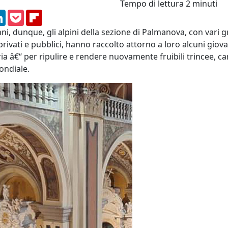
Tempo di lettura
2 minuti
am
ssenger
LinkedIn
Pocket
Flipboard
ni, dunque, gli alpini della sezione di Palmanova, con vari g
privati e pubblici, hanno raccolto attorno a loro alcuni giov
ria â€“ per ripulire e rendere nuovamente fruibili trincee, 
ondiale.