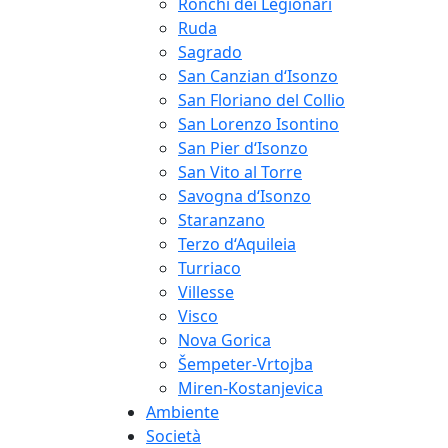
Ronchi dei Legionari
Ruda
Sagrado
San Canzian d‘Isonzo
San Floriano del Collio
San Lorenzo Isontino
San Pier d‘Isonzo
San Vito al Torre
Savogna d‘Isonzo
Staranzano
Terzo d‘Aquileia
Turriaco
Villesse
Visco
Nova Gorica
Šempeter-Vrtojba
Miren-Kostanjevica
Ambiente
Società