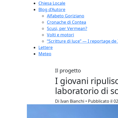
Chiesa Locale
Blog d’Autore
Alfabeto Goriziano
Cronache di Contea
Scusi, per Vermean?
Volti e motori
“Scritture di luce” — I reportage de 
Lettere
Meteo
Il progetto
I giovani ripuli
laboratorio di sc
Di Ivan Bianchi • Pubblicato il 