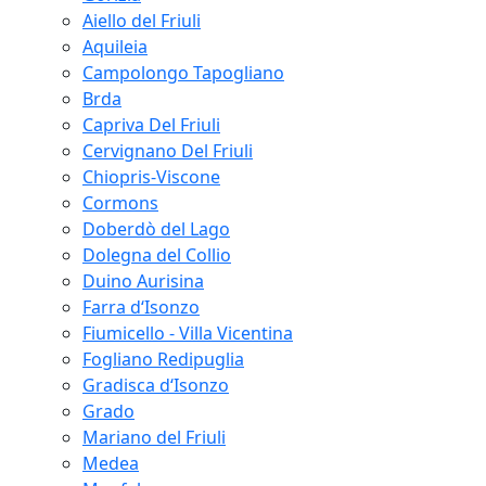
Aiello del Friuli
Aquileia
Campolongo Tapogliano
Brda
Capriva Del Friuli
Cervignano Del Friuli
Chiopris-Viscone
Cormons
Doberdò del Lago
Dolegna del Collio
Duino Aurisina
Farra d‘Isonzo
Fiumicello - Villa Vicentina
Fogliano Redipuglia
Gradisca d‘Isonzo
Grado
Mariano del Friuli
Medea