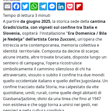
Email
Facebook
Twitter
WhatsApp
Telegram
Messenger
LinkedIn
Pocket
Flipboard
Tempo di lettura
3 minuti
A partire
da giugno 2025
, la storica sede della
cantina
Gradis'ciutta
,
con vigneti sul confine tra Italia e
Slovenia,
ospiterà l'installazione "
Era Domenica / Bila
je Nedelja" dell'artista Corso Zucconi,
un'opera che
intreccia arte contemporanea, memoria collettiva e
identità territoriale. Composta da decine di scarpe;
alcune intatte, altre trovate bruciate, disposte lungo un
sentiero di campagna, l'opera ricostruisce
simbolicamente il cammino silenzioso di chi ha
attraversato, vissuto o subito il confine tra due mondi:
quello occidentale italiano e quello dell'ex Jugoslavia. Un
confine tracciato dalla Storia, ma calpestato da vite
quotidiane, umili, rurali, come quelle degli abitanti di
Giasbana/Jazbine, divisi da una linea che fino al 1947
non esisteva e che oggi torna a unirsi nei gesti, nei
pensieri e nella cultura condivisa.