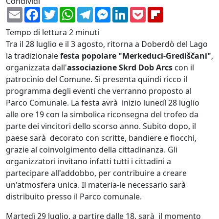
Condividi
Email
Facebook
Twitter
WhatsApp
Telegram
Messenger
LinkedIn
Pocket
Flipboard
Tempo di lettura
2 minuti
Tra il 28 luglio e il 3 agosto, ritorna a Doberdò del Lago
la tradizionale
festa popolare "Merkeduci-Grediščani"
,
organizzata dall'
associazione Skrd Dob Arcs
con il
patrocinio del Comune. Si presenta quindi ricco il
programma degli eventi che verranno proposto al
Parco Comunale. La festa avrà inizio lunedì 28 luglio
alle ore 19 con la simbolica riconsegna del trofeo da
parte dei vincitori dello scorso anno. Subito dopo, il
paese sarà decorato con scritte, bandiere e fiocchi,
grazie al coinvolgimento della cittadinanza. Gli
organizzatori invitano infatti tutti i cittadini a
partecipare all'addobbo, per contribuire a creare
un'atmosfera unica. Il materia-le necessario sarà
distribuito presso il Parco comunale.
Martedì 29 luglio, a partire dalle 18, sarà il momento