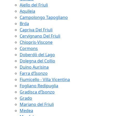
Aiello del Friuli
Aquileia
Campolongo Tapogliano
Brda
Capriva Del Friuli
Cervignano Del Friuli
Chiopris-Viscone
Cormons
Doberdò del Lago
Dolegna del Collio
Duino Aurisina
Farra d‘Isonzo
Fiumicello - Villa Vicentina
Fogliano Redipuglia
Gradisca d‘Isonzo
Grado
Mariano del Friuli
Medea