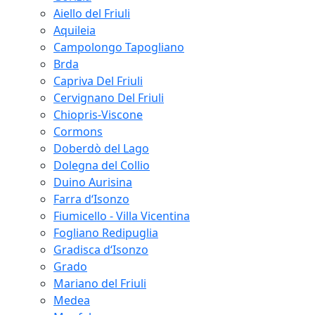
Aiello del Friuli
Aquileia
Campolongo Tapogliano
Brda
Capriva Del Friuli
Cervignano Del Friuli
Chiopris-Viscone
Cormons
Doberdò del Lago
Dolegna del Collio
Duino Aurisina
Farra d‘Isonzo
Fiumicello - Villa Vicentina
Fogliano Redipuglia
Gradisca d‘Isonzo
Grado
Mariano del Friuli
Medea