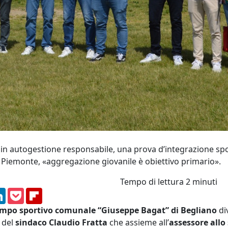
 in autogestione responsabile, una prova d’integrazione spor
re Piemonte, «aggregazione giovanile è obiettivo primario».
Tempo di lettura
2 minuti
am
ssenger
LinkedIn
Pocket
Flipboard
mpo sportivo comunale “Giuseppe Bagat” di Begliano
di
è del
sindaco Claudio Fratta
che assieme all’
assessore allo 