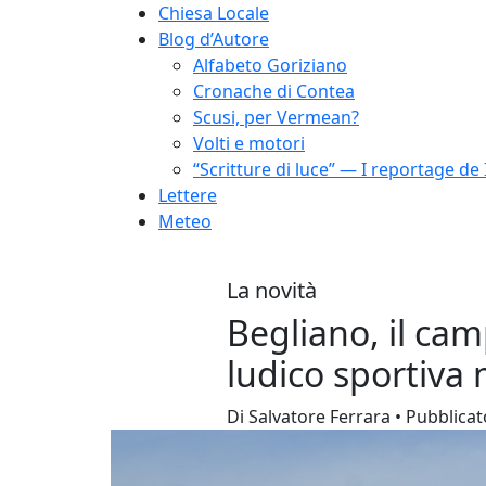
Chiesa Locale
Blog d’Autore
Alfabeto Goriziano
Cronache di Contea
Scusi, per Vermean?
Volti e motori
“Scritture di luce” — I reportage de 
Lettere
Meteo
La novità
Begliano, il ca
ludico sportiva 
Di Salvatore Ferrara • Pubblicat