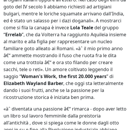
goto del IV secolo li abbiamo richiesti ad artigiani
bulgari, mentre le loriche squamate arrivano dall'India,
ed è stato un salasso per i dazi doganali». A mostrarci
come si fila la canapa è invece
Lola Teale
del gruppo
“
Errelab
”, che da Volterra ha raggiunto Aquileia insieme
al marito e alla figlia per rappresentare un nucleo
familiare goto alleato ai Romani. «àˆ il mio primo anno
â€“ ammette mostrando il fuso che ruota fra le dita
come una trottola â€“ e ora sto filando per creare
sacchi, tele o reti». Un amore coltivato leggendo il
saggio “
Woman's Work, the first 20.000 years
” di
Elizabeth Wayland Barber
, che oggi sta letteralmente
dando i suoi frutti, anche se la passione per la
ricostruzione storica è iniziata ben prima.
«àˆ diventata una passione â€“ rimarca - dopo aver letto
un libro sul lavoro femminile dalla preistoria
all'antichità , dove si spiega come le donne dagli otto
anni in su e fino alla Rivoluzione industriale abbiano