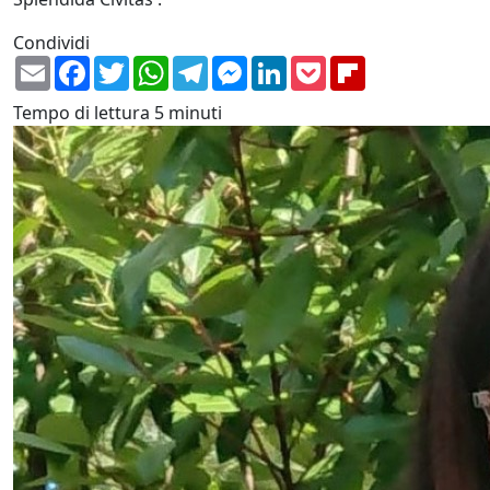
Condividi
Email
Facebook
Twitter
WhatsApp
Telegram
Messenger
LinkedIn
Pocket
Flipboard
Tempo di lettura
5 minuti