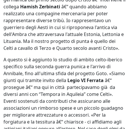
collega
Hamish Zerbinati
â€“ quando abbiamo
realizzato una compagine mercenaria per poter
rappresentare diverse tribù. Io rappresentavo un
guerriero degli Aesti in cui si riproponeva l'antica via
dell'Ambra che attraversava l'attuale Estonia, Lettonia e
Lituania. Ma il nostro progetto di punta è quello dei
Celti a cavallo di Terzo e Quarto secolo avanti Cristo».
A questo si è aggiunto lo studio di ambito celto-iberico
specifico sulla seconda guerra punica e l'arrivo di
Annibale, fino all'ultima sfida del progetto Goto. «Siamo
giunti qui tramite invito della
Legio VI Ferrata
â€“
prosegue â€“ ma qui in città partecipavamo già da
diversi anni con “Tempora in Aquileia” come Celti».
Eventi sostenuti da contributi che assicurano alle
associazioni un rimborso spese e un piccolo guadagno
per migliorare attrezzature o accessori. «Per la
forgiatura e la tessitura â€“ chiarisce - ci affidiamo agli
artigiani italiani oppure all'estero. Nel caso degli elmi da