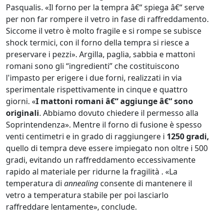
Pasqualis. «Il forno per la tempra â€“ spiega â€“ serve
per non far rompere il vetro in fase di raffreddamento.
Siccome il vetro è molto fragile e si rompe se subisce
shock termici, con il forno della tempra si riesce a
preservare i pezzi». Argilla, paglia, sabbia e mattoni
romani sono gli “ingredienti” che costituiscono
l'impasto per erigere i due forni, realizzati in via
sperimentale rispettivamente in cinque e quattro
giorni. «
I mattoni romani â€“ aggiunge â€“ sono
originali
. Abbiamo dovuto chiedere il permesso alla
Soprintendenza». Mentre il forno di fusione è spesso
venti centimetri e in grado di raggiungere i
1250 gradi,
quello di tempra deve essere impiegato non oltre i 500
gradi, evitando un raffreddamento eccessivamente
rapido al materiale per ridurne la fragilità . «La
temperatura di
annealing
consente di mantenere il
vetro a temperatura stabile per poi lasciarlo
raffreddare lentamente», conclude.