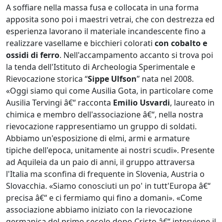
A soffiare nella massa fusa e collocata in una forma
apposita sono poi i maestri vetrai, che con destrezza ed
esperienza lavorano il materiale incandescente fino a
realizzare vasellame e bicchieri colorati
con cobalto e
ossidi di ferro
. Nell'accampamento accanto si trova poi
la tenda dell'Istituto di Archeologia Sperimentale e
Rievocazione storica “
Sippe Ulfson
” nata nel 2008.
«Oggi siamo qui come Ausilia Gota, in particolare come
Ausilia Tervingi â€“ racconta
Emilio Usvardi
, laureato in
chimica e membro dell'associazione â€“, nella nostra
rievocazione rappresentiamo un gruppo di soldati.
Abbiamo un'esposizione di elmi, armi e armature
tipiche dell'epoca, unitamente ai nostri scudi». Presente
ad Aquileia da un paio di anni, il gruppo attraversa
l'Italia ma sconfina di frequente in Slovenia, Austria o
Slovacchia. «Siamo conosciuti un po' in tutt'Europa â€“
precisa â€“ e ci fermiamo qui fino a domani». «Come
associazione abbiamo iniziato con la rievocazione
germanica del primo secolo dopo Cristo â€“ interviene il