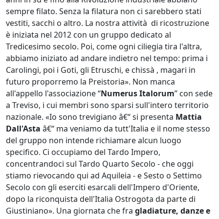
sempre filato. Senza la filatura non ci sarebbero stati
vestiti, sacchi o altro. La nostra attività di ricostruzione
è iniziata nel 2012 con un gruppo dedicato al
Tredicesimo secolo. Poi, come ogni ciliegia tira l'altra,
abbiamo iniziato ad andare indietro nel tempo: prima i
Carolingi, poi i Goti, gli Etruschi, e chissà , magari in
futuro proporremo la Preistoria». Non manca
all'appello l'associazione “
Numerus Italorum
” con sede
a Treviso, i cui membri sono sparsi sull'intero territorio
nazionale. «Io sono trevigiano â€“ si presenta
Mattia
Dall'Asta
â€“ ma veniamo da tutt'Italia e il nome stesso
del gruppo non intende richiamare alcun luogo
specifico. Ci occupiamo del Tardo Impero,
concentrandoci sul Tardo Quarto Secolo - che oggi
stiamo rievocando qui ad Aquileia - e Sesto o Settimo
Secolo con gli eserciti esarcali dell'Impero d'Oriente,
dopo la riconquista dell'Italia Ostrogota da parte di
Giustiniano». Una giornata che fra
gladiature, danze e