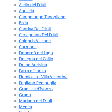
Aiello del Friuli
Aquileia
Campolongo Tapogliano
Brda
Capriva Del Friuli
Cervignano Del Friuli
Chiopris-Viscone
Cormons
Doberdò del Lago
Dolegna del Collio
Duino Aurisina
Farra d‘Isonzo
Fiumicello - Villa Vicentina
Fogliano Redipuglia
Gradisca d‘Isonzo
Grado
Mariano del Friuli
Medea