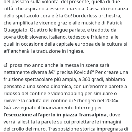
del passato sulla volontà del presente, quella di due
città che aspirano a essere una sola. Cassa di risonanza
dello spettacolo corale è la Go! borderless orchestra,
che amplifica le vicende grazie alle musiche di Patrick
Quaggiato. Quattro le lingue parlate, e tradotte dai
sovra titoli: sloveno, italiano, tedesco e friulano, alle
quali in occasione della capitale europea della cultura si
affiancherà la traduzione in inglese.
«Il prossimo anno anche la messa in scena sarà
nettamente diversa â€“ precisa Kovic â€“ Per creare una
fruizione spettacolare più ampia, a 360 gradi, abbiamo
pensato a una scena dinamica, con un'enorme parete a
ridosso del confine e videomapping per simulare o
rivivere la caduta del confine di Schengen nel 2004».
Già assegnato il finanziamento Interreg per
l'esecuzione all'aperto in piazza Transalpina,
dove
verrà allestita la parete su cui proiettare le immagini
del crollo del muro. Trasposizione storica impregnata di