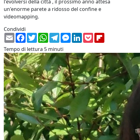
l'evolversi della città , il prossimo anno attesa
un'enorme parete a ridosso del confine e
videomapping.
Condividi
Email
Facebook
Twitter
WhatsApp
Telegram
Messenger
LinkedIn
Pocket
Flipboard
Tempo di lettura
5 minuti