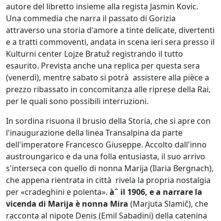
autore del libretto insieme alla regista Jasmin Kovic.
Una commedia che narra il passato di Gorizia
attraverso una storia d'amore a tinte delicate, divertenti
e a tratti commoventi, andata in scena ieri sera presso il
Kulturni center Lojze Bratuž registrando il tutto
esaurito. Prevista anche una replica per questa sera
(venerdì), mentre sabato si potrà assistere alla pièce a
prezzo ribassato in concomitanza alle riprese della Rai,
per le quali sono possibili interruzioni.
In sordina risuona il brusio della Storia, che si apre con
l'inaugurazione della linea Transalpina da parte
dell'imperatore Francesco Giuseppe. Accolto dall'inno
austroungarico e da una folla entusiasta, il suo arrivo
s'interseca con quello di nonna Marija (Ilaria Bergnach),
che appena rientrata in città rivela la propria nostalgia
per «cradeghini e polenta».
àˆ il 1906, e a narrare la
vicenda di Marija è nonna Mira
(Marjuta Slamič), che
racconta al nipote Denis (Emil Sabadini) della catenina