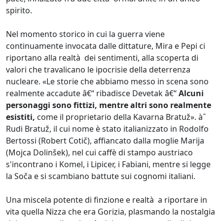
spirito.
Nel momento storico in cui la guerra viene
continuamente invocata dalle dittature, Mira e Pepi ci
riportano alla realtà dei sentimenti, alla scoperta di
valori che travalicano le ipocrisie della deterrenza
nucleare. «Le storie che abbiamo messo in scena sono
realmente accadute â€“ ribadisce Devetak â€“
Alcuni
personaggi sono fittizi, mentre altri sono realmente
esistiti,
come il proprietario della Kavarna Bratuž». àˆ
Rudi Bratuž, il cui nome è stato italianizzato in Rodolfo
Bertossi (Robert Cotič), affiancato dalla moglie Marija
(Mojca Dolinšek), nel cui caffè di stampo austriaco
s'incontrano i Komel, i Lipicer, i Fabiani, mentre si legge
la Soča e si scambiano battute sui cognomi italiani.
Una miscela potente di finzione e realtà a riportare in
vita quella Nizza che era Gorizia, plasmando la nostalgia