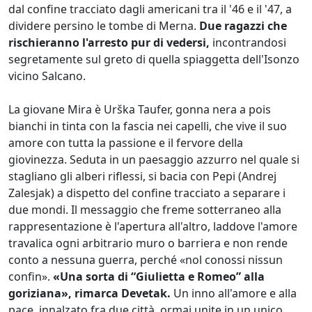
dal confine tracciato dagli americani tra il '46 e il '47, a
dividere persino le tombe di Merna.
Due ragazzi che
rischieranno l'arresto pur di vedersi,
incontrandosi
segretamente sul greto di quella spiaggetta dell'Isonzo
vicino Salcano.
La giovane Mira è Urška Taufer, gonna nera a pois
bianchi in tinta con la fascia nei capelli, che vive il suo
amore con tutta la passione e il fervore della
giovinezza. Seduta in un paesaggio azzurro nel quale si
stagliano gli alberi riflessi, si bacia con Pepi (Andrej
Zalesjak) a dispetto del confine tracciato a separare i
due mondi. Il messaggio che freme sotterraneo alla
rappresentazione è l'apertura all'altro, laddove l'amore
travalica ogni arbitrario muro o barriera e non rende
conto a nessuna guerra, perché «nol conossi nissun
confin».
«Una sorta di “Giulietta e Romeo” alla
goriziana», rimarca Devetak.
Un inno all'amore e alla
pace, innalzato fra due città ormai unite in un unico