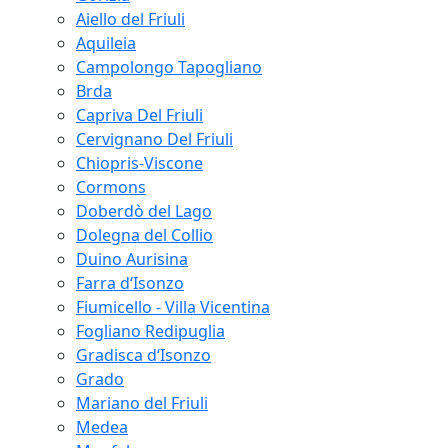
Aiello del Friuli
Aquileia
Campolongo Tapogliano
Brda
Capriva Del Friuli
Cervignano Del Friuli
Chiopris-Viscone
Cormons
Doberdò del Lago
Dolegna del Collio
Duino Aurisina
Farra d‘Isonzo
Fiumicello - Villa Vicentina
Fogliano Redipuglia
Gradisca d‘Isonzo
Grado
Mariano del Friuli
Medea