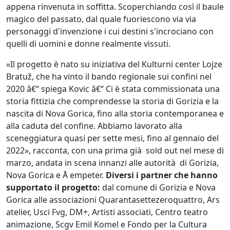
appena rinvenuta in soffitta. Scoperchiando così il baule
magico del passato, dal quale fuoriescono via via
personaggi d'invenzione i cui destini s'incrociano con
quelli di uomini e donne realmente vissuti.
«Il progetto è nato su iniziativa del Kulturni center Lojze
Bratuž, che ha vinto il bando regionale sui confini nel
2020 â€“ spiega Kovic â€“ Ci è stata commissionata una
storia fittizia che comprendesse la storia di Gorizia e la
nascita di Nova Gorica, fino alla storia contemporanea e
alla caduta del confine. Abbiamo lavorato alla
sceneggiatura quasi per sette mesi, fino al gennaio del
2022», racconta, con una prima già sold out nel mese di
marzo, andata in scena innanzi alle autorità di Gorizia,
Nova Gorica e Å empeter.
Diversi i partner che hanno
supportato il progetto:
dal comune di Gorizia e Nova
Gorica alle associazioni Quarantasettezeroquattro, Ars
atelier, Usci Fvg, DM+, Artisti associati, Centro teatro
animazione, Scgv Emil Komel e Fondo per la Cultura